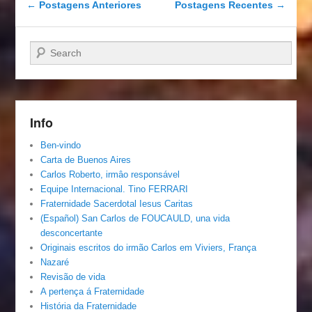
Navegação das postagens
←
Postagens Anteriores
Postagens Recentes
→
Pesquisar…
Info
Ben-vindo
Carta de Buenos Aires
Carlos Roberto, irmâo responsável
Equipe Internacional. Tino FERRARI
Fraternidade Sacerdotal Iesus Caritas
(Español) San Carlos de FOUCAULD, una vida
desconcertante
Originais escritos do irmão Carlos em Viviers, França
Nazaré
Revisão de vida
A pertença á Fraternidade
História da Fraternidade