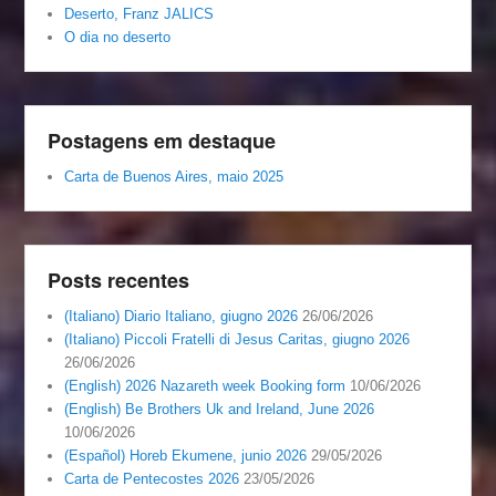
Deserto, Franz JALICS
O dia no deserto
Postagens em destaque
Carta de Buenos Aires, maio 2025
Posts recentes
(Italiano) Diario Italiano, giugno 2026
26/06/2026
(Italiano) Piccoli Fratelli di Jesus Caritas, giugno 2026
26/06/2026
(English) 2026 Nazareth week Booking form
10/06/2026
(English) Be Brothers Uk and Ireland, June 2026
10/06/2026
(Español) Horeb Ekumene, junio 2026
29/05/2026
Carta de Pentecostes 2026
23/05/2026