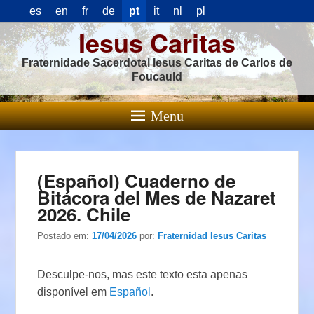
es
en
fr
de
pt
it
nl
pl
Iesus Caritas
Fraternidade Sacerdotal Iesus Caritas de Carlos de
Foucauld
Menu
(Español) Cuaderno de
Bitácora del Mes de Nazaret
2026. Chile
Postado em:
17/04/2026
por:
Fraternidad Iesus Caritas
Desculpe-nos, mas este texto esta apenas
disponível em
Español
.