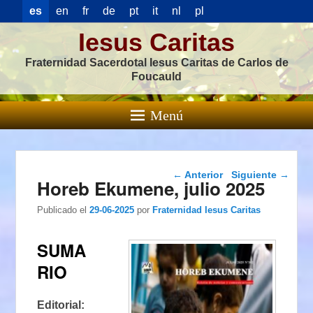
es
en
fr
de
pt
it
nl
pl
Iesus Caritas
Fraternidad Sacerdotal Iesus Caritas de Carlos de
Foucauld
Menú
Navegación de
←
Anterior
Siguiente
→
Horeb Ekumene, julio 2025
entradas
Publicado el
29-06-2025
por
Fraternidad Iesus Caritas
SUMA
RIO
Editorial: