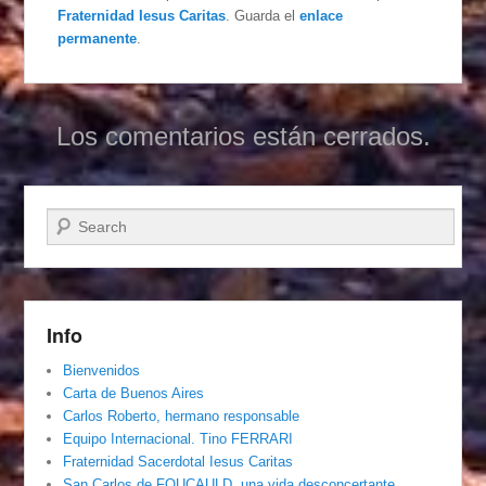
Fraternidad Iesus Caritas
. Guarda el
enlace
permanente
.
Los comentarios están cerrados.
Buscar
Info
Bienvenidos
Carta de Buenos Aires
Carlos Roberto, hermano responsable
Equipo Internacional. Tino FERRARI
Fraternidad Sacerdotal Iesus Caritas
San Carlos de FOUCAULD, una vida desconcertante