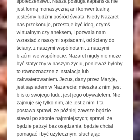
społeczeństwu. Nasza posługa kapłańska nie
jest formą monastyczną ani konwentualną:
jesteśmy ludźmi pośród świata. Kiedy Nazaret
nas przekonuje, przestaje być ideą, czymś
wirtualnym czy aneksem, i pozwala nam
wzrastać z naszymi sąsiadami, od ściany do
ściany, z naszymi wspólnotami, z naszymi
braćmi we wspólnocie. Nazaret nigdy nie może
być statyczny w naszym życiu, ponieważ byłoby
to równoznaczne z instalacją lub
zakwaterowaniem. Jezus, dany przez Maryję,
jest sąsiadem w Nazarecie; mieszka z nim, jest
blisko swojego ludu, jest jego obywatelem. Nie
zajmuje się tylko nim, ale jest z nim. I ta
postawa sprawi, że później zawsze będzie
stawał po stronie najmniejszych; sprawi, że
będzie patrzył bez osądzania, będzie chciał
pomagać i być użytecznym, słuchając