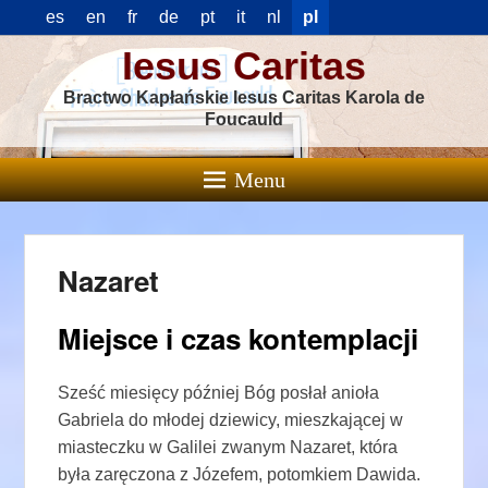
es
en
fr
de
pt
it
nl
pl
Iesus Caritas
Bractwo Kapłańskie Iesus Caritas Karola de
Foucauld
Menu
Nazaret
Miejsce i czas kontemplacji
Sześć miesięcy później Bóg posłał anioła
Gabriela do młodej dziewicy, mieszkającej w
miasteczku w Galilei zwanym Nazaret, która
była zaręczona z Józefem, potomkiem Dawida.