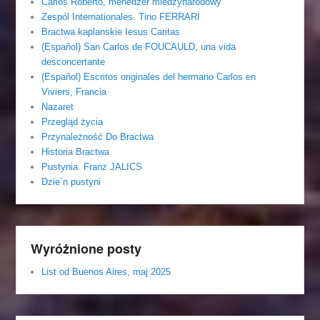
Carlos Roberto, menedzer miedzynarodowy
Zespól Internationales. Tino FERRARI
Bractwa kaplanskie Iesus Caritas
(Español) San Carlos de FOUCAULD, una vida
desconcertante
(Español) Escritos originales del hermano Carlos en
Viviers, Francia
Nazaret
Przegląd życia
Przynależność Do Bractwa
Historia Bractwa
Pustynia. Franz JALICS
Dzie´n pustyni
Wyróżnione posty
List od Buenos Aires, maj 2025