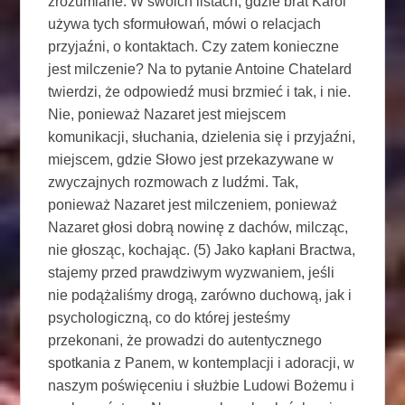
zrozumiane. W swoich listach, gdzie brat Karol
używa tych sformułowań, mówi o relacjach
przyjaźni, o kontaktach. Czy zatem konieczne
jest milczenie? Na to pytanie Antoine Chatelard
twierdzi, że odpowiedź musi brzmieć i tak, i nie.
Nie, ponieważ Nazaret jest miejscem
komunikacji, słuchania, dzielenia się i przyjaźni,
miejscem, gdzie Słowo jest przekazywane w
zwyczajnych rozmowach z ludźmi. Tak,
ponieważ Nazaret jest milczeniem, ponieważ
Nazaret głosi dobrą nowinę z dachów, milcząc,
nie głosząc, kochając. (5) Jako kapłani Bractwa,
stajemy przed prawdziwym wyzwaniem, jeśli
nie podążaliśmy drogą, zarówno duchową, jak i
psychologiczną, co do której jesteśmy
przekonani, że prowadzi do autentycznego
spotkania z Panem, w kontemplacji i adoracji, w
naszym poświęceniu i służbie Ludowi Bożemu i