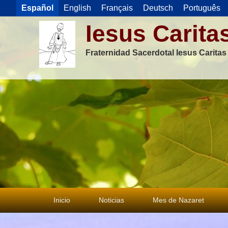
Español
English
Français
Deutsch
Português
Iesus Carita
Fraternidad Sacerdotal Iesus Carita
Menú
Inicio
Noticias
Mes de Nazaret
principal