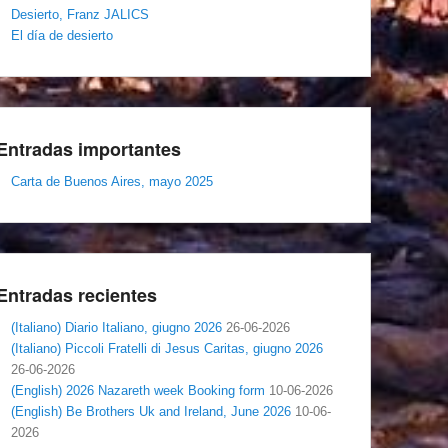
Desierto, Franz JALICS
El día de desierto
Entradas importantes
Carta de Buenos Aires, mayo 2025
Entradas recientes
(Italiano) Diario Italiano, giugno 2026
26-06-2026
(Italiano) Piccoli Fratelli di Jesus Caritas, giugno 2026
26-06-2026
(English) 2026 Nazareth week Booking form
10-06-2026
(English) Be Brothers Uk and Ireland, June 2026
10-06-
2026