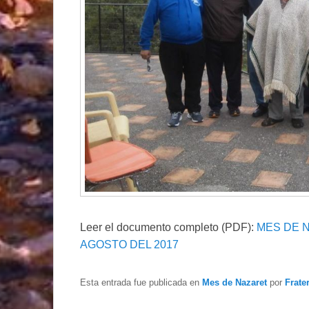
Leer el documento completo (PDF):
MES DE N
AGOSTO DEL 2017
Esta entrada fue publicada en
Mes de Nazaret
por
Frate