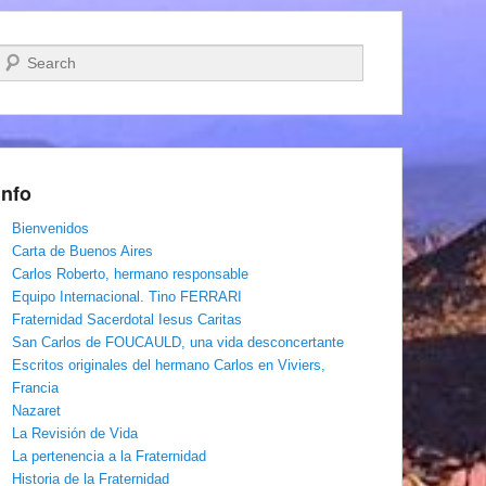
Buscar
Info
Bienvenidos
Carta de Buenos Aires
Carlos Roberto, hermano responsable
Equipo Internacional. Tino FERRARI
Fraternidad Sacerdotal Iesus Caritas
San Carlos de FOUCAULD, una vida desconcertante
Escritos originales del hermano Carlos en Viviers,
Francia
Nazaret
La Revisión de Vida
La pertenencia a la Fraternidad
Historia de la Fraternidad