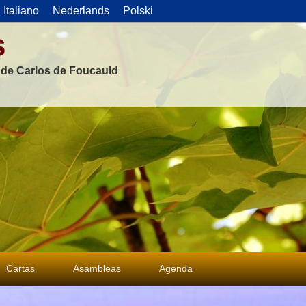
Italiano
Nederlands
Polski
s
s de Carlos de Foucauld
Cartas
Asambleas
Agenda