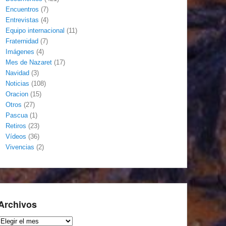
Encuentros
(7)
Entrevistas
(4)
Equipo internacional
(11)
Fraternidad
(7)
Imágenes
(4)
Mes de Nazaret
(17)
Navidad
(3)
Noticias
(108)
Oracion
(15)
Otros
(27)
Pascua
(1)
Retiros
(23)
Vídeos
(36)
Vivencias
(2)
Archivos
Archivos