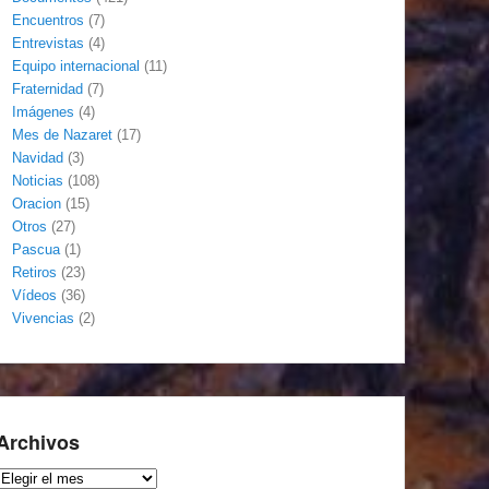
Encuentros
(7)
Entrevistas
(4)
Equipo internacional
(11)
Fraternidad
(7)
Imágenes
(4)
Mes de Nazaret
(17)
Navidad
(3)
Noticias
(108)
Oracion
(15)
Otros
(27)
Pascua
(1)
Retiros
(23)
Vídeos
(36)
Vivencias
(2)
Archivos
Archivos