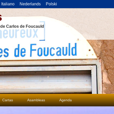
Italiano
Nederlands
Polski
s
s de Carlos de Foucauld
Cartas
Asambleas
Agenda