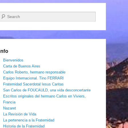
Buscar
Info
Bienvenidos
Carta de Buenos Aires
Carlos Roberto, hermano responsable
Equipo Internacional. Tino FERRARI
Fraternidad Sacerdotal Iesus Caritas
San Carlos de FOUCAULD, una vida desconcertante
Escritos originales del hermano Carlos en Viviers,
Francia
Nazaret
La Revisión de Vida
La pertenencia a la Fraternidad
Historia de la Fraternidad