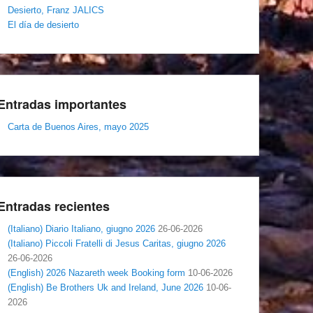
Desierto, Franz JALICS
El día de desierto
Entradas importantes
Carta de Buenos Aires, mayo 2025
Entradas recientes
(Italiano) Diario Italiano, giugno 2026
26-06-2026
(Italiano) Piccoli Fratelli di Jesus Caritas, giugno 2026
26-06-2026
(English) 2026 Nazareth week Booking form
10-06-2026
(English) Be Brothers Uk and Ireland, June 2026
10-06-
2026