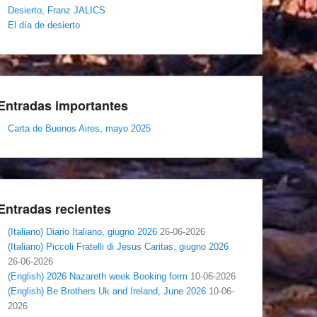
Desierto, Franz JALICS
El día de desierto
Entradas importantes
Carta de Buenos Aires, mayo 2025
Entradas recientes
(Italiano) Diario Italiano, giugno 2026
26-06-2026
(Italiano) Piccoli Fratelli di Jesus Caritas, giugno 2026
26-06-2026
(English) 2026 Nazareth week Booking form
10-06-2026
(English) Be Brothers Uk and Ireland, June 2026
10-06-
2026