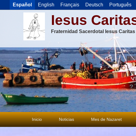
Español
English
Français
Deutsch
Português
Iesus Carita
Fraternidad Sacerdotal Iesus Carita
Menú
Inicio
Noticias
Mes de Nazaret
principal