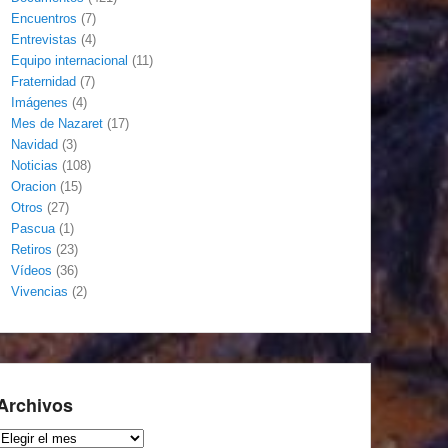
Encuentros
(7)
Entrevistas
(4)
Equipo internacional
(11)
Fraternidad
(7)
Imágenes
(4)
Mes de Nazaret
(17)
Navidad
(3)
Noticias
(108)
Oracion
(15)
Otros
(27)
Pascua
(1)
Retiros
(23)
Vídeos
(36)
Vivencias
(2)
Archivos
Archivos