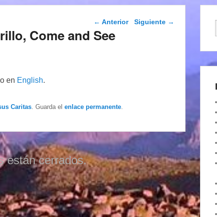
Navegación de
←
Anterior
Siguiente
→
entradas
rillo, Come and See
lo en
English
.
sus Caritas
. Guarda el
enlace permanente
.
s están cerrados.