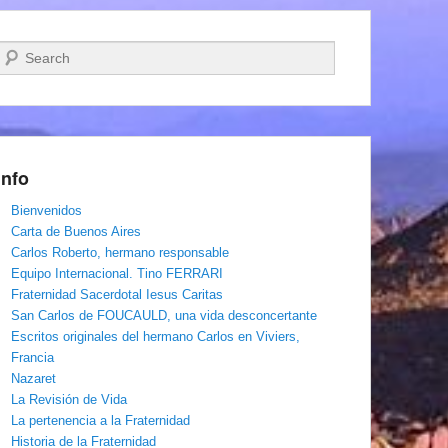
Buscar
Info
Bienvenidos
Carta de Buenos Aires
Carlos Roberto, hermano responsable
Equipo Internacional. Tino FERRARI
Fraternidad Sacerdotal Iesus Caritas
San Carlos de FOUCAULD, una vida desconcertante
Escritos originales del hermano Carlos en Viviers,
Francia
Nazaret
La Revisión de Vida
La pertenencia a la Fraternidad
Historia de la Fraternidad