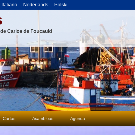
Italiano
Nederlands
Polski
s
s de Carlos de Foucauld
Cartas
Asambleas
Agenda