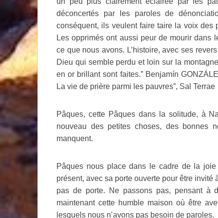
un peu plus clairement éclairée par les pa
déconcertés par les paroles de dénonciatio
conséquent, ils veulent faire taire la voix des
Les opprimés ont aussi peur de mourir dans l
ce que nous avons. L’histoire, avec ses rever
Dieu qui semble perdu et loin sur la montagne
en or brillant sont faites.” Benjamín GONZÁ
La vie de prière parmi les pauvres”, Sal Terrae
Pâques, cette Pâques dans la solitude, à Naz
nouveau des petites choses, des bonnes no
manquent.
Pâques nous place dans le cadre de la joie d
présent, avec sa porte ouverte pour être invité à 
pas de porte. Ne passons pas, pensant à de
maintenant cette humble maison où être ave
lesquels nous n’avons pas besoin de paroles.