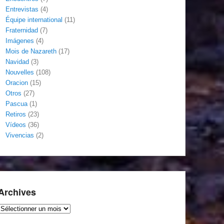
Entrevistas
(4)
Équipe international
(11)
Fraternidad
(7)
Imágenes
(4)
Mois de Nazareth
(17)
Navidad
(3)
Nouvelles
(108)
Oracion
(15)
Otros
(27)
Pascua
(1)
Retiros
(23)
Vídeos
(36)
Vivencias
(2)
Archives
Archives