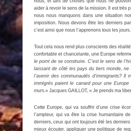
nous, et tant de choses que nous ne pouvon
aider à revoir le sens de la mission. Il est t
nous nous manquons dans une situation no
imposition. Nous devons être les derniers parc
c’est ainsi que nous l’apprenons tous les jours.
Tout cela nous rend plus conscients des réali
confortable et chancelante, une Europe referm
le point de se construire. C’est le sens de l’h
laissant de côté les pays du tiers monde, ne
l’avenir des communautés d’immigrants? Il m
immigrés paient le canard pour une Europe 
murs
.» Jacques GAILLOT, « Je prends ma libe
Cette Europe, qui va souffrir d’une crise é
l’ampleur, qui va être la crise humanitaire 
derniers, ceux qui ont toujours été les derniers
mieux écouter, appliquer une politique de re