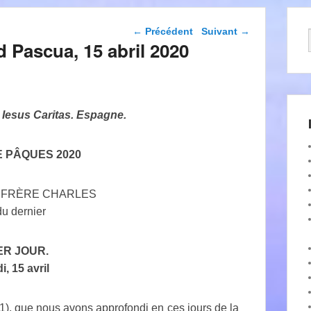
Navigation dans les
←
Précédent
Suivant
→
articles
d Pascua, 15 abril 2020
 Iesus Caritas. Espagne.
E PÂQUES 2020
E FRÈRE CHARLES
du dernier
ER JOUR.
, 15 avril
11), que nous avons approfondi en ces jours de la