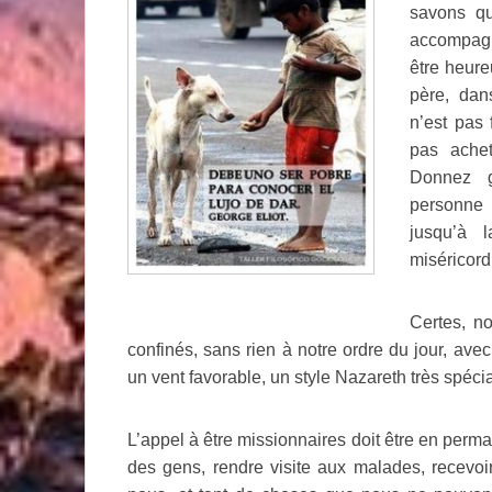
savons qu’
accompagne
être heure
père, dan
n’est pas 
pas achet
Donnez g
personne 
jusqu’à 
miséricord
Certes, n
confinés, sans rien à notre ordre du jour, avec
un vent favorable, un style Nazareth très spécia
L’appel à être missionnaires doit être en perm
des gens, rendre visite aux malades, recevo