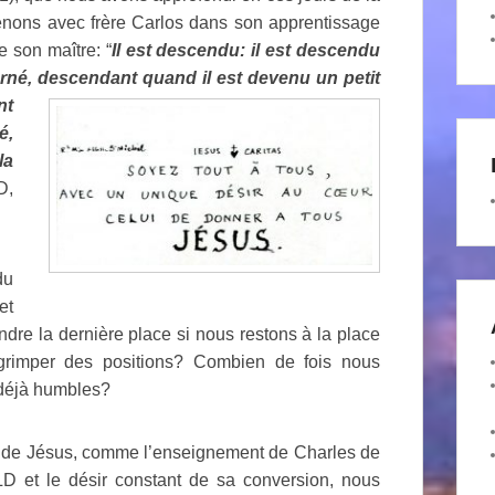
tenons avec frère Carlos dans son apprentissage
 son maître: “
Il est descendu: il est descendu
arné,
descendant quand il est devenu un petit
nt
é,
la
D,
du
et
re la dernière place si nous restons à la place
grimper des positions? Combien de fois nous
déjà humbles?
n de Jésus, comme l’enseignement de Charles de
et le désir constant de sa conversion, nous