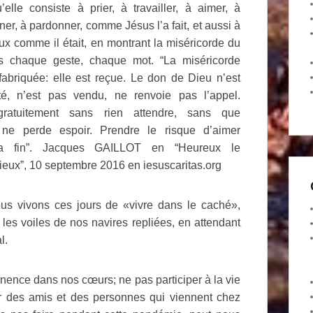
elle consiste à prier, à travailler, à aimer, à
r, à pardonner, comme Jésus l’a fait, et aussi à
ux comme il était, en montrant la miséricorde du
s chaque geste, chaque mot. “La miséricorde
fabriquée: elle est reçue. Le don de Dieu n’est
é, n’est pas vendu, ne renvoie pas l’appel.
ratuitement sans rien attendre, sans que
ne perde espoir. Prendre le risque d’aimer
la fin”. Jacques GAILLOT en “Heureux le
ieux”, 10 septembre 2016 en iesuscaritas.org
ous vivons ces jours de «vivre dans le caché»,
 les voiles de nos navires repliées, en attendant
l.
anence dans nos cœurs; ne pas participer à la vie
ir des amis et des personnes qui viennent chez