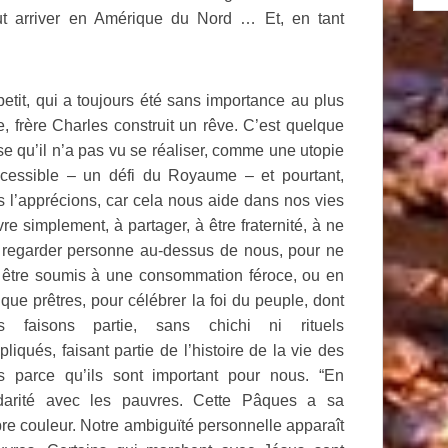
t arriver en Amérique du Nord … Et, en tant
etit, qui a toujours été sans importance au plus
e, frère Charles construit un rêve. C’est quelque
e qu’il n’a pas vu se réaliser, comme une utopie
ccessible – un défi du Royaume – et pourtant,
 l’apprécions, car cela nous aide dans nos vies
vre simplement, à partager, à être fraternité, à ne
 regarder personne au-dessus de nous, pour ne
 être soumis à une consommation féroce, ou en
 que prêtres, pour célébrer la foi du peuple, dont
s faisons partie, sans chichi ni rituels
liqués, faisant partie de l’histoire de la vie des
s parce qu’ils sont important pour nous. “En
idarité avec les pauvres. Cette Pâques a sa
re couleur. Notre ambiguïté personnelle apparaît