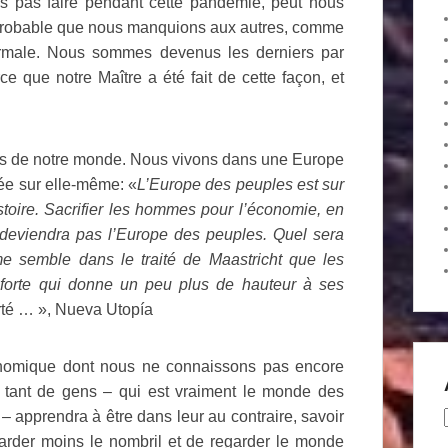
s pas faire pendant cette pandémie, peut nous
rès probable que nous manquions aux autres, comme
rmale. Nous sommes devenus les derniers par
e que notre Maître a été fait de cette façon, et
tés de notre monde. Nous vivons dans une Europe
ée sur elle-même: «
L’Europe des peuples est sur
istoire. Sacrifier les hommes pour l’économie, en
 deviendra pas l’Europe des peuples. Quel sera
e semble dans le traité de Maastricht que les
forte qui donne un peu plus de hauteur à ses
rté … », Nueva Utopía
conomique dont nous ne connaissons pas encore
de tant de gens – qui est vraiment le monde des
 – apprendra à être dans leur au contraire, savoir
garder moins le nombril et de regarder le monde