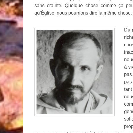
sans crainte. Quelque chose comme ça peu
qu’Église, nous pourrions dire la même chose.
Du p
rich
chos
ina
nous
à vi
pas
pas
tant
nou
comp
gen
sol
prop