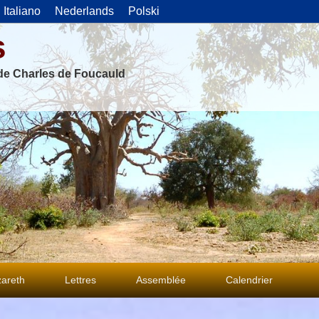
Italiano
Nederlands
Polski
s
 de Charles de Foucauld
areth
Lettres
Assemblée
Calendrier