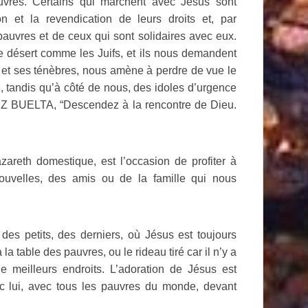
uvres. Certains qui marchent avec Jésus sont
n et la revendication de leurs droits et, par
 pauvres et de ceux qui sont solidaires avec eux.
e désert comme les Juifs, et ils nous demandent
s et ses ténèbres, nous amène à perdre de vue le
, tandis qu’à côté de nous, des idoles d’urgence
LEZ BUELTA, “Descendez à la rencontre de Dieu.
areth domestique, est l’occasion de profiter à
uvelles, des amis ou de la famille qui nous
es petits, des derniers, où Jésus est toujours
la table des pauvres, ou le rideau tiré car il n’y a
 meilleurs endroits. L’adoration de Jésus est
c lui, avec tous les pauvres du monde, devant