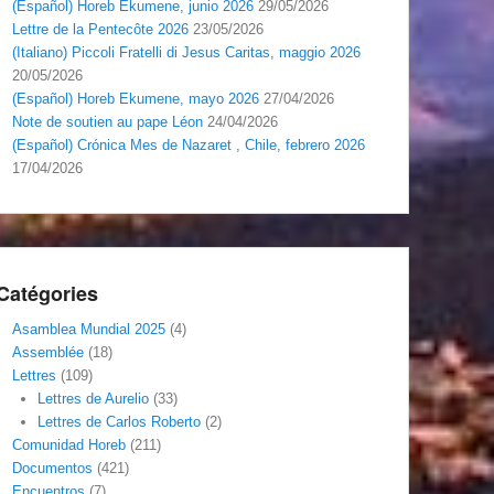
(Español) Horeb Ekumene, junio 2026
29/05/2026
Lettre de la Pentecôte 2026
23/05/2026
(Italiano) Piccoli Fratelli di Jesus Caritas, maggio 2026
20/05/2026
(Español) Horeb Ekumene, mayo 2026
27/04/2026
Note de soutien au pape Léon
24/04/2026
(Español) Crónica Mes de Nazaret , Chile, febrero 2026
17/04/2026
Catégories
Asamblea Mundial 2025
(4)
Assemblée
(18)
Lettres
(109)
Lettres de Aurelio
(33)
Lettres de Carlos Roberto
(2)
Comunidad Horeb
(211)
Documentos
(421)
Encuentros
(7)