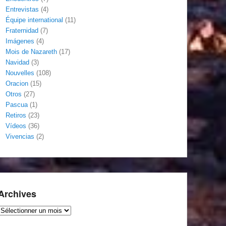
Entrevistas
(4)
Équipe international
(11)
Fraternidad
(7)
Imágenes
(4)
Mois de Nazareth
(17)
Navidad
(3)
Nouvelles
(108)
Oracion
(15)
Otros
(27)
Pascua
(1)
Retiros
(23)
Vídeos
(36)
Vivencias
(2)
Archives
Archives