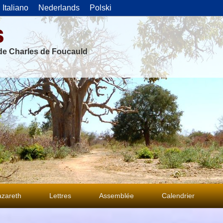
Italiano
Nederlands
Polski
s
 de Charles de Foucauld
azareth
Lettres
Assemblée
Calendrier