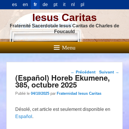
es
en
fr
de
pt
it
nl
pl
Iesus Caritas
Fraternité Sacerdotale Iesus Caritas de Charles de
Foucauld
Menu
Navigation dans les
←
Précédent
Suivant
→
(Español) Horeb Ekumene,
articles
385, octubre 2025
Publié le
04/10/2025
par
Fraternidad Iesus Caritas
Désolé, cet article est seulement disponible en
Español
.