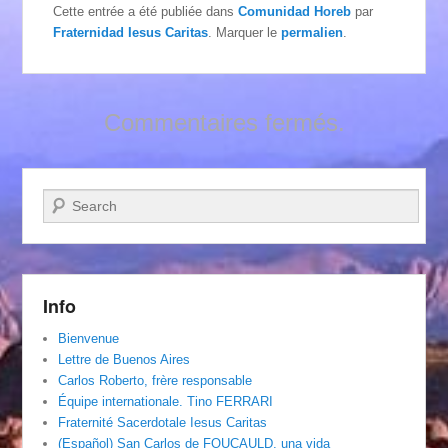
Cette entrée a été publiée dans
Comunidad Horeb
par
Fraternidad Iesus Caritas
. Marquer le
permalien
.
Commentaires fermés.
Recherche
Info
Bienvenue
Lettre de Buenos Aires
Carlos Roberto, frère responsable
Équipe internationale. Tino FERRARI
Fraternité Sacerdotale Iesus Caritas
(Español) San Carlos de FOUCAULD, una vida