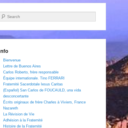
Recherche
Info
Bienvenue
Lettre de Buenos Aires
Carlos Roberto, frère responsable
Équipe internationale. Tino FERRARI
Fraternité Sacerdotale Iesus Caritas
(Español) San Carlos de FOUCAULD, una vida
desconcertante
Écrits originaux de frère Charles à Viviers, France
Nazareth
La Révision de Vie
Adhésion à la Fraternité
Histoire de la Fraternité