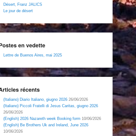
Désert, Franz JALICS
Le jour de désert
Postes en vedette
Lettre de Buenos Aires, mai 2025
Articles récents
(Italiano) Diario Italiano, giugno 2026
26/06/2026
(Italiano) Piccoli Fratelli di Jesus Caritas, giugno 2026
26/06/2026
(English) 2026 Nazareth week Booking form
10/06/2026
(English) Be Brothers Uk and Ireland, June 2026
10/06/2026