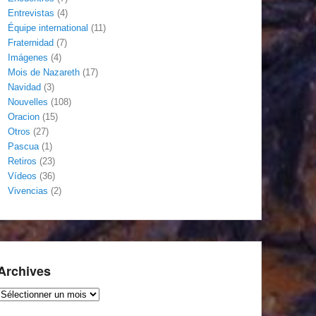
Entrevistas
(4)
Équipe international
(11)
Fraternidad
(7)
Imágenes
(4)
Mois de Nazareth
(17)
Navidad
(3)
Nouvelles
(108)
Oracion
(15)
Otros
(27)
Pascua
(1)
Retiros
(23)
Vídeos
(36)
Vivencias
(2)
Archives
Archives