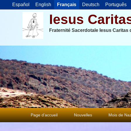
Español
English
Français
Deutsch
Português
Iesus Carita
Fraternité Sacerdotale Iesus Caritas
Premier
Page d’accueil
Nouvelles
Mois de Naz
menu