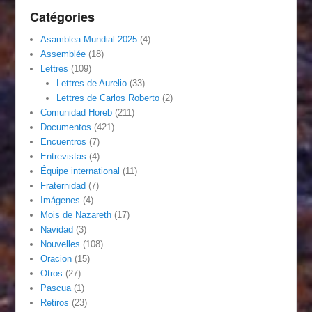
Catégories
Asamblea Mundial 2025
(4)
Assemblée
(18)
Lettres
(109)
Lettres de Aurelio
(33)
Lettres de Carlos Roberto
(2)
Comunidad Horeb
(211)
Documentos
(421)
Encuentros
(7)
Entrevistas
(4)
Équipe international
(11)
Fraternidad
(7)
Imágenes
(4)
Mois de Nazareth
(17)
Navidad
(3)
Nouvelles
(108)
Oracion
(15)
Otros
(27)
Pascua
(1)
Retiros
(23)