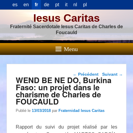
es
en
fr
de
pt
it
nl
pl
Iesus Caritas
Fraternité Sacerdotale Iesus Caritas de Charles de
Foucauld
Menu
Navigation dans les
←
Précédent
Suivant
→
WEND BE NE DO, Burkina
articles
Faso: un projet dans le
charisme de Charles de
FOUCAULD
Publié le
13/03/2018
par
Fraternidad Iesus Caritas
Rapport du suivi du projet réalisé par les