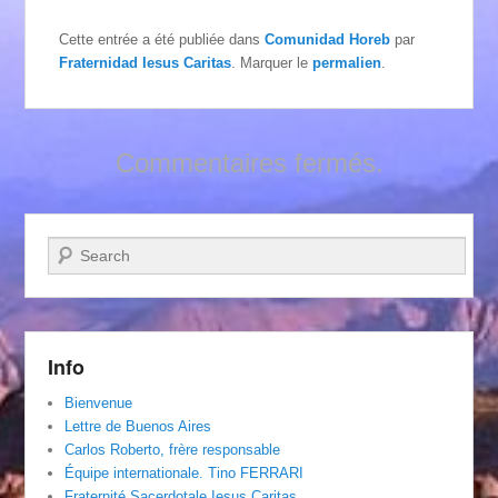
Cette entrée a été publiée dans
Comunidad Horeb
par
Fraternidad Iesus Caritas
. Marquer le
permalien
.
Commentaires fermés.
Recherche
Info
Bienvenue
Lettre de Buenos Aires
Carlos Roberto, frère responsable
Équipe internationale. Tino FERRARI
Fraternité Sacerdotale Iesus Caritas