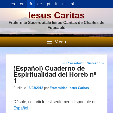
es
en
fr
de
pt
it
nl
pl
Iesus Caritas
Fraternité Sacerdotale Iesus Caritas de Charles de
Foucauld
Menu
Navigation dans les
←
Précédent
Suivant
→
(Español) Cuaderno de
articles
Espiritualidad del Horeb nº
1
Publié le
13/03/2018
par
Fraternidad Iesus Caritas
Désolé, cet article est seulement disponible en
Español
.