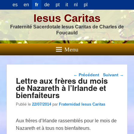
es
en
fr
de
pt
it
nl
pl
Iesus Caritas
Fraternité Sacerdotale Iesus Caritas de Charles de
Foucauld
Menu
Navigation dans les
←
Précédent
Suivant
→
Lettre aux frères du mois
articles
de Nazareth à l’Irlande et
bienfaiteurs
Publié le
22/07/2014
par
Fraternidad Iesus Caritas
Aux frères d’Irlande rassemblés pour le mois de
Nazareth et à tous nos bienfaiteurs.