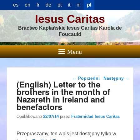
es
en
fr
de
pt
it
nl
pl
Iesus Caritas
Bractwo Kapłańskie Iesus Caritas Karola de
Foucauld
Menu
Nawigacja wpisu
←
Poprzedni
Następny
→
(English) Letter to the
brothers in the month of
Nazareth in Ireland and
benefactors
Opublikowano
22/07/14
przez
Fraternidad Iesus Caritas
Przepraszamy, ten wpis jest dostępny tylko w