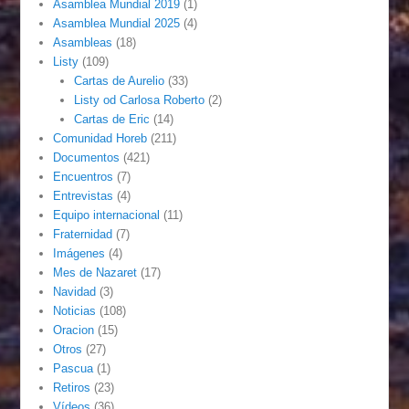
Asamblea Mundial 2019
(1)
Asamblea Mundial 2025
(4)
Asambleas
(18)
Listy
(109)
Cartas de Aurelio
(33)
Listy od Carlosa Roberto
(2)
Cartas de Eric
(14)
Comunidad Horeb
(211)
Documentos
(421)
Encuentros
(7)
Entrevistas
(4)
Equipo internacional
(11)
Fraternidad
(7)
Imágenes
(4)
Mes de Nazaret
(17)
Navidad
(3)
Noticias
(108)
Oracion
(15)
Otros
(27)
Pascua
(1)
Retiros
(23)
Vídeos
(36)