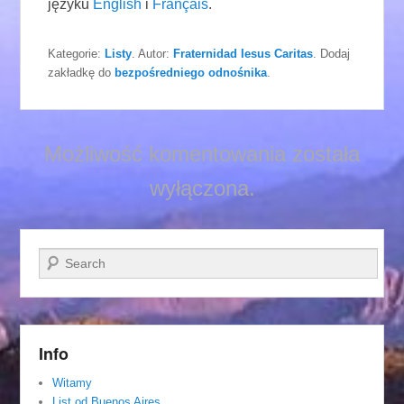
języku
English
i
Français
.
Kategorie:
Listy
. Autor:
Fraternidad Iesus Caritas
. Dodaj
zakładkę do
bezpośredniego odnośnika
.
Możliwość komentowania została
wyłączona.
Szukaj
Info
Witamy
List od Buenos Aires