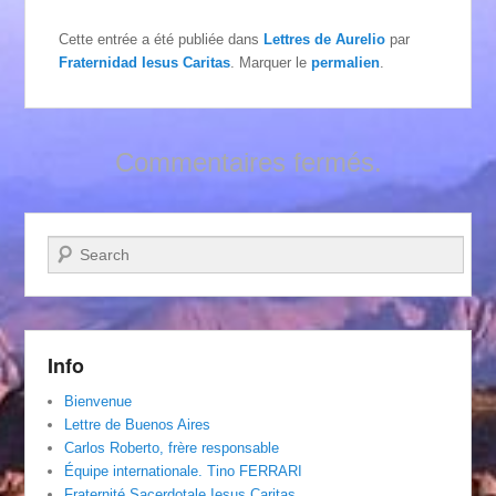
Cette entrée a été publiée dans
Lettres de Aurelio
par
Fraternidad Iesus Caritas
. Marquer le
permalien
.
Commentaires fermés.
Recherche
Info
Bienvenue
Lettre de Buenos Aires
Carlos Roberto, frère responsable
Équipe internationale. Tino FERRARI
Fraternité Sacerdotale Iesus Caritas