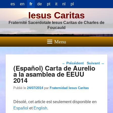
es
en
fr
de
pt
it
nl
pl
Iesus Caritas
Fraternité Sacerdotale Iesus Caritas de Charles de
Foucauld
Menu
Navigation dans les
←
Précédent
Suivant
→
(Español) Carta de Aurelio
articles
a la asamblea de EEUU
2014
Publié le
24/07/2014
par
Fraternidad Iesus Caritas
Désolé, cet article est seulement disponible en
Español
et
English
.