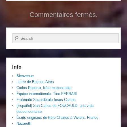
Commentaires fermés.
Recherche
Info
Bienvenue
Lettre de Buenos Aires
Carlos Roberto, frère responsable
Équipe internationale. Tino FERRARI
Fraternité Sacerdotale Iesus Caritas
(Español) San Carlos de FOUCAULD, una vida
desconcertante
Écrits originaux de frère Charles à Viviers, France
Nazareth