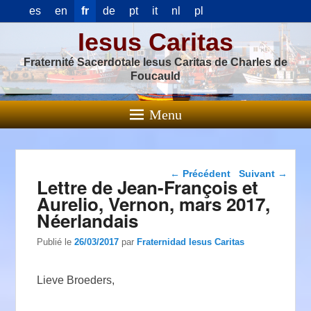
es
en
fr
de
pt
it
nl
pl
Iesus Caritas
Fraternité Sacerdotale Iesus Caritas de Charles de
Foucauld
Menu
Navigation dans les
←
Précédent
Suivant
→
Lettre de Jean-François et
articles
Aurelio, Vernon, mars 2017,
Néerlandais
Publié le
26/03/2017
par
Fraternidad Iesus Caritas
Lieve Broeders,