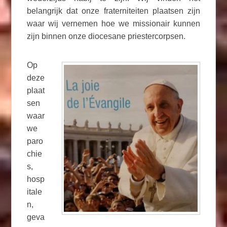
belangrijk dat onze fraterniteiten plaatsen zijn
waar wij vernemen hoe we missionair kunnen
zijn binnen onze diocesane priestercorpsen.
Op
deze
plaat
sen
waar
we
paro
chie
s,
hosp
itale
n,
geva