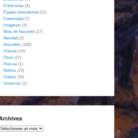
Entrevistas
(4)
Équipe international
(11)
Fraternidad
(7)
Imágenes
(4)
Mois de Nazareth
(17)
Navidad
(3)
Nouvelles
(108)
Oracion
(15)
Otros
(27)
Pascua
(1)
Retiros
(23)
Vídeos
(36)
Vivencias
(2)
Archives
Archives