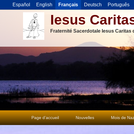
Español
English
Français
Deutsch
Português
Iesus Carita
Fraternité Sacerdotale Iesus Caritas
Premier
Page d’accueil
Nouvelles
Mois de Naz
menu