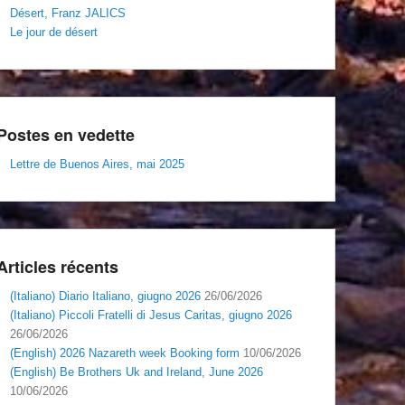
Désert, Franz JALICS
Le jour de désert
Postes en vedette
Lettre de Buenos Aires, mai 2025
Articles récents
(Italiano) Diario Italiano, giugno 2026
26/06/2026
(Italiano) Piccoli Fratelli di Jesus Caritas, giugno 2026
26/06/2026
(English) 2026 Nazareth week Booking form
10/06/2026
(English) Be Brothers Uk and Ireland, June 2026
10/06/2026