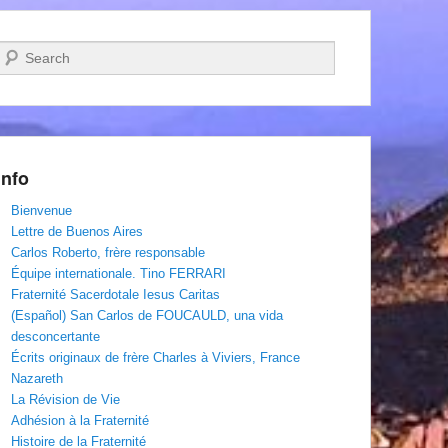
Recherche
Info
Bienvenue
Lettre de Buenos Aires
Carlos Roberto, frère responsable
Équipe internationale. Tino FERRARI
Fraternité Sacerdotale Iesus Caritas
(Español) San Carlos de FOUCAULD, una vida
desconcertante
Écrits originaux de frère Charles à Viviers, France
Nazareth
La Révision de Vie
Adhésion à la Fraternité
Histoire de la Fraternité