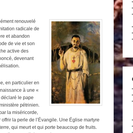
ndément renouvelé
mitation radicale de
ère et abandon
ode de vie et son
che active des
nnoncé, devenant
élisation.
e, en particulier en
 naissance à une «
 déclaré le pape
ministère pétrinien.
ar la miséricorde,
offrir la perle de l’Évangile. Une Église martyre
 terre, qui meurt et qui porte beaucoup de fruits.