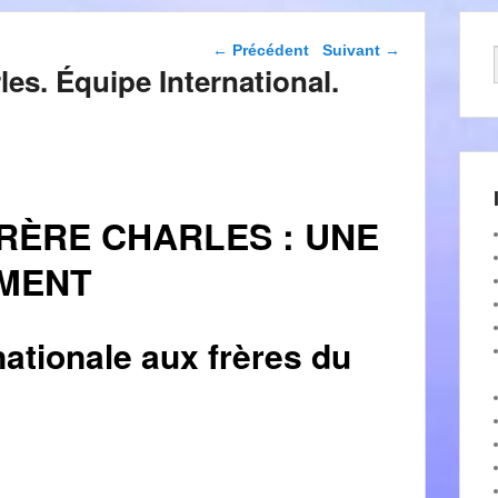
Navigation dans les
←
Précédent
Suivant
→
articles
es. Équipe International.
RÈRE CHARLES : UNE
EMENT
nationale aux frères du