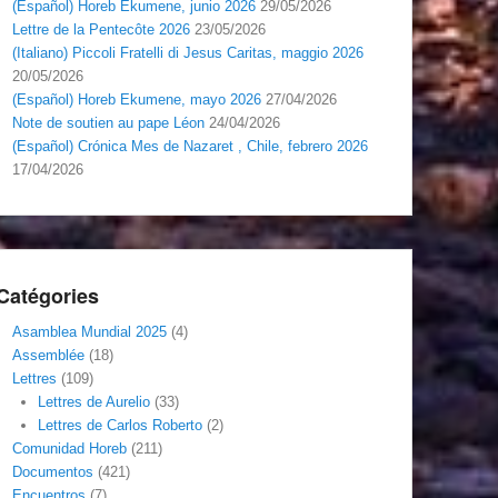
(Español) Horeb Ekumene, junio 2026
29/05/2026
Lettre de la Pentecôte 2026
23/05/2026
(Italiano) Piccoli Fratelli di Jesus Caritas, maggio 2026
20/05/2026
(Español) Horeb Ekumene, mayo 2026
27/04/2026
Note de soutien au pape Léon
24/04/2026
(Español) Crónica Mes de Nazaret , Chile, febrero 2026
17/04/2026
Catégories
Asamblea Mundial 2025
(4)
Assemblée
(18)
Lettres
(109)
Lettres de Aurelio
(33)
Lettres de Carlos Roberto
(2)
Comunidad Horeb
(211)
Documentos
(421)
Encuentros
(7)