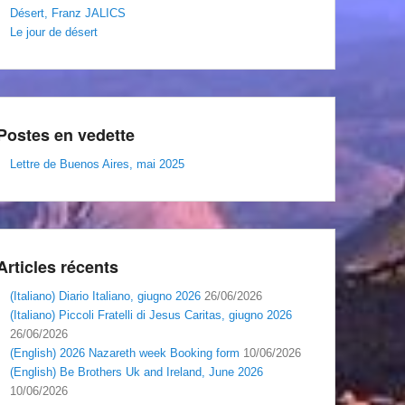
Désert, Franz JALICS
Le jour de désert
Postes en vedette
Lettre de Buenos Aires, mai 2025
Articles récents
(Italiano) Diario Italiano, giugno 2026
26/06/2026
(Italiano) Piccoli Fratelli di Jesus Caritas, giugno 2026
26/06/2026
(English) 2026 Nazareth week Booking form
10/06/2026
(English) Be Brothers Uk and Ireland, June 2026
10/06/2026