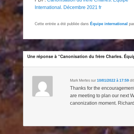
International. Décembre 2021 fr
Cette entrée a été publiée dans
Équipe international
pa
Une réponse à “Canonisation du frère Charles. Équi
Mark Mertes
sur
10/01/2022 à 17:59
dit
Thanks for the encouragemen
are meeting to plan our next We
canonization moment. Richard 