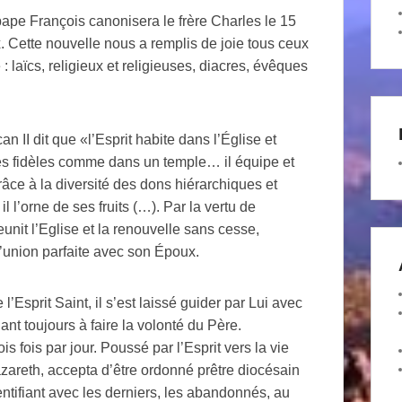
 pape François canonisera le frère Charles le 15
 Cette nouvelle nous a remplis de joie tous ceux
 : laïcs, religieux et religieuses, diacres, évêques
an II dit que «l’Esprit habite dans l’Église et
s fidèles comme dans un temple… il équipe et
grâce à la diversité des dons hiérarchiques et
l l’orne de ses fruits (…). Par la vertu de
jeunit l’Eglise et la renouvelle sans cesse,
l’union parfaite avec son Époux.
 l’Esprit Saint, il s’est laissé guider par Lui avec
ant toujours à faire la volonté du Père.
ois fois par jour. Poussé par l’Esprit vers la vie
azareth, accepta d’être ordonné prêtre diocésain
ntifiant avec les derniers, les abandonnés, au