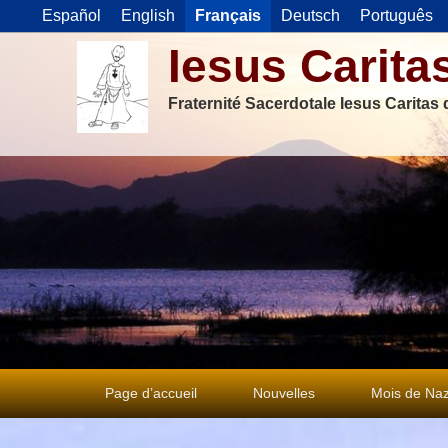
Español
English
Français
Deutsch
Português
Iesus Carita
Fraternité Sacerdotale Iesus Caritas
Premier
Page d’accueil
Nouvelles
Mois de Naz
menu