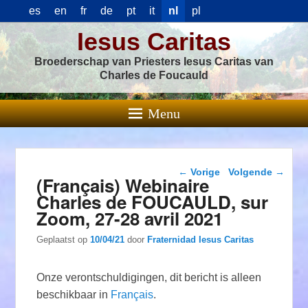
es
en
fr
de
pt
it
nl
pl
Iesus Caritas
Broederschap van Priesters Iesus Caritas van
Charles de Foucauld
Menu
Berichtnavigatie
←
Vorige
Volgende
→
(Français) Webinaire
Charles de FOUCAULD, sur
Zoom, 27-28 avril 2021
Geplaatst op
10/04/21
door
Fraternidad Iesus Caritas
Onze verontschuldigingen, dit bericht is alleen
beschikbaar in
Français
.