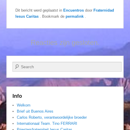
Dit bericht werd geplaatst in
Encuentros
door
Fraternidad
Iesus Caritas
. Bookmark de
permalink
.
Reacties zijn gesloten.
Zoeken
Info
Welkom
Brief uit Buenos Aires
Carlos Roberto, verantwoordelijke broeder
Internationaal Team. Tino FERRARI
Priestersfraterniteit Iesus Caritas