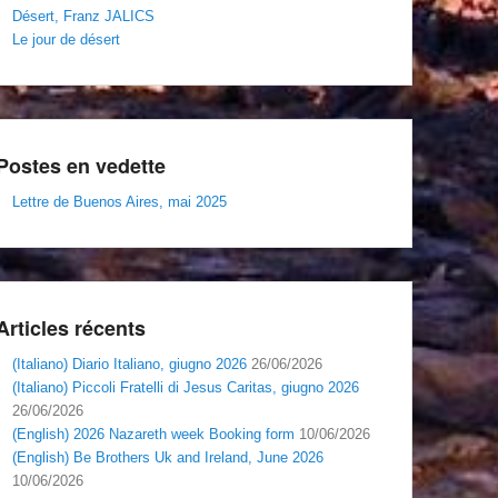
Désert, Franz JALICS
Le jour de désert
Postes en vedette
Lettre de Buenos Aires, mai 2025
Articles récents
(Italiano) Diario Italiano, giugno 2026
26/06/2026
(Italiano) Piccoli Fratelli di Jesus Caritas, giugno 2026
26/06/2026
(English) 2026 Nazareth week Booking form
10/06/2026
(English) Be Brothers Uk and Ireland, June 2026
10/06/2026