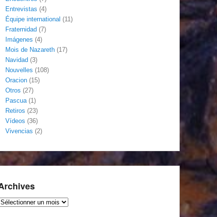
Entrevistas
(4)
Équipe international
(11)
Fraternidad
(7)
Imágenes
(4)
Mois de Nazareth
(17)
Navidad
(3)
Nouvelles
(108)
Oracion
(15)
Otros
(27)
Pascua
(1)
Retiros
(23)
Vídeos
(36)
Vivencias
(2)
Archives
Archives