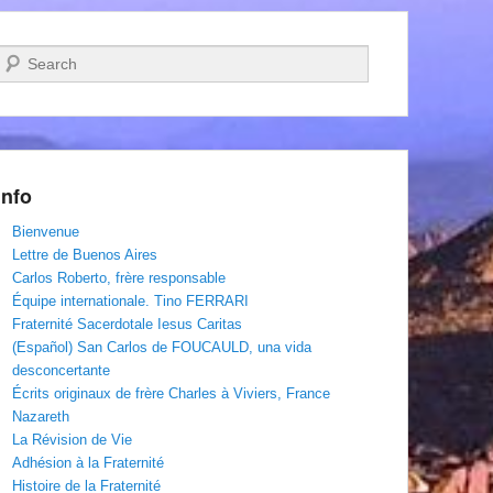
Recherche
Info
Bienvenue
Lettre de Buenos Aires
Carlos Roberto, frère responsable
Équipe internationale. Tino FERRARI
Fraternité Sacerdotale Iesus Caritas
(Español) San Carlos de FOUCAULD, una vida
desconcertante
Écrits originaux de frère Charles à Viviers, France
Nazareth
La Révision de Vie
Adhésion à la Fraternité
Histoire de la Fraternité