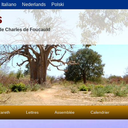
Italiano
Nederlands
Polski
s
 de Charles de Foucauld
areth
Lettres
Assemblée
Calendrier