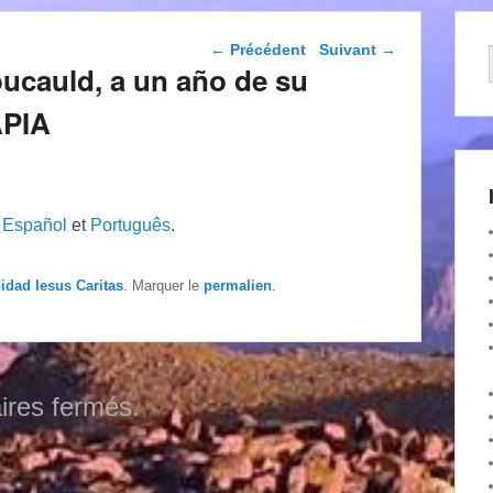
Navigation dans les
←
Précédent
Suivant
→
articles
ucauld, a un año de su
APIA
n
Español
et
Português
.
nidad Iesus Caritas
. Marquer le
permalien
.
res fermés.