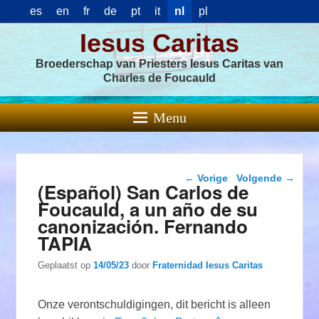
es
en
fr
de
pt
it
nl
pl
Iesus Caritas
Broederschap van Priesters Iesus Caritas van
Charles de Foucauld
Menu
Berichtnavigatie
←
Vorige
Volgende
→
(Español) San Carlos de
Foucauld, a un año de su
canonización. Fernando
TAPIA
Geplaatst op
14/05/23
door
Fraternidad Iesus Caritas
Onze verontschuldigingen, dit bericht is alleen