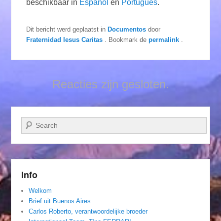
beschikbaar in
Español
en
Português
.
Dit bericht werd geplaatst in
Documentos
door
Fraternidad Iesus Caritas
. Bookmark de
permalink
.
Reacties zijn gesloten.
Zoeken
Info
Welkom
Brief uit Buenos Aires
Carlos Roberto, verantwoordelijke broeder