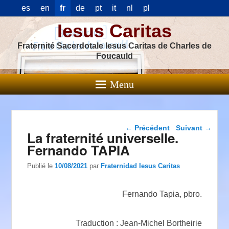
es
en
fr
de
pt
it
nl
pl
Iesus Caritas
Fraternité Sacerdotale Iesus Caritas de Charles de
Foucauld
Menu
Navigation dans les
←
Précédent
Suivant
→
La fraternité universelle.
articles
Fernando TAPIA
Publié le
10/08/2021
par
Fraternidad Iesus Caritas
Fernando Tapia, pbro.
Traduction : Jean-Michel Bortheirie