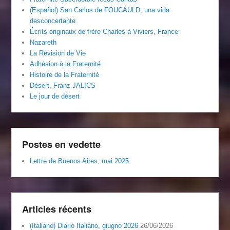
(Español) San Carlos de FOUCAULD, una vida
desconcertante
Écrits originaux de frère Charles à Viviers, France
Nazareth
La Révision de Vie
Adhésion à la Fraternité
Histoire de la Fraternité
Désert, Franz JALICS
Le jour de désert
Postes en vedette
Lettre de Buenos Aires, mai 2025
Articles récents
(Italiano) Diario Italiano, giugno 2026
26/06/2026