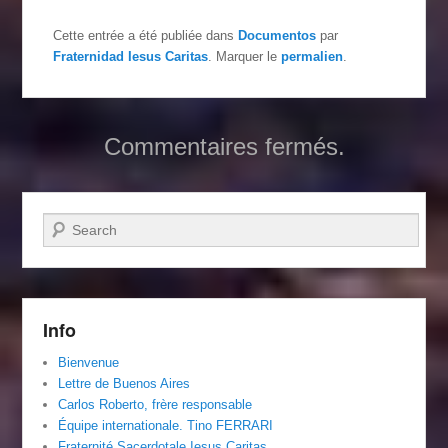
Cette entrée a été publiée dans
Documentos
par
Fraternidad Iesus Caritas
. Marquer le
permalien
.
Commentaires fermés.
Recherche
Info
Bienvenue
Lettre de Buenos Aires
Carlos Roberto, frère responsable
Équipe internationale. Tino FERRARI
Fraternité Sacerdotale Iesus Caritas