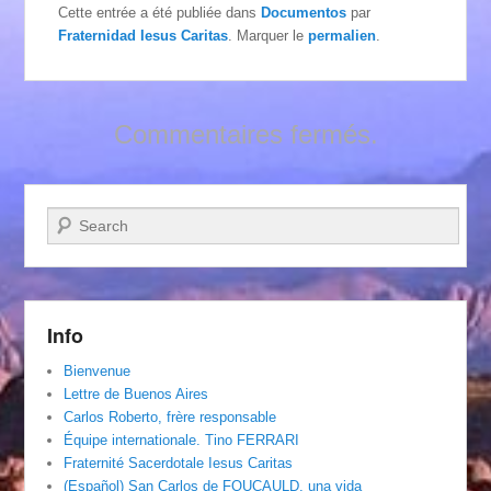
Cette entrée a été publiée dans
Documentos
par
Fraternidad Iesus Caritas
. Marquer le
permalien
.
Commentaires fermés.
Recherche
Info
Bienvenue
Lettre de Buenos Aires
Carlos Roberto, frère responsable
Équipe internationale. Tino FERRARI
Fraternité Sacerdotale Iesus Caritas
(Español) San Carlos de FOUCAULD, una vida