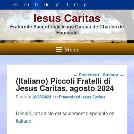
es
en
fr
de
pt
it
nl
pl
Iesus Caritas
Fraternité Sacerdotale Iesus Caritas de Charles de
Foucauld
Menu
Navigation dans les
←
Précédent
Suivant
→
(Italiano) Piccoli Fratelli di
articles
Jesus Caritas, agosto 2024
Publié le
16/08/2024
par
Fraternidad Iesus Caritas
Désolé, cet article est seulement disponible en
Italiano
.