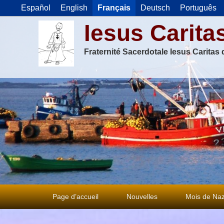
Español
English
Français
Deutsch
Português
Iesus Carita
Fraternité Sacerdotale Iesus Caritas
Premier
Page d’accueil
Nouvelles
Mois de Naz
menu