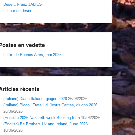
Désert, Franz JALICS
Le jour de désert
Postes en vedette
Lettre de Buenos Aires, mai 2025
Articles récents
(Italiano) Diario Italiano, giugno 2026
26/06/2026
(Italiano) Piccoli Fratelli di Jesus Caritas, giugno 2026
26/06/2026
(English) 2026 Nazareth week Booking form
10/06/2026
(English) Be Brothers Uk and Ireland, June 2026
10/06/2026