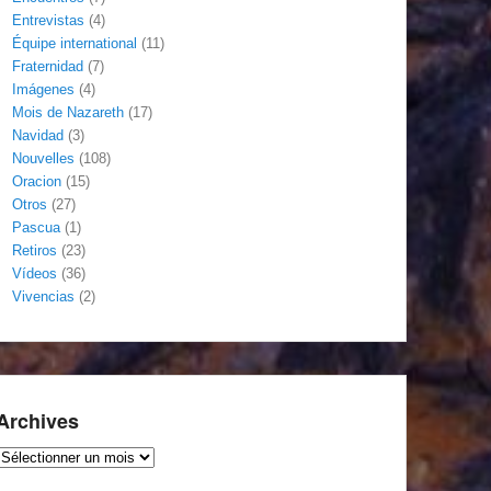
Entrevistas
(4)
Équipe international
(11)
Fraternidad
(7)
Imágenes
(4)
Mois de Nazareth
(17)
Navidad
(3)
Nouvelles
(108)
Oracion
(15)
Otros
(27)
Pascua
(1)
Retiros
(23)
Vídeos
(36)
Vivencias
(2)
Archives
Archives