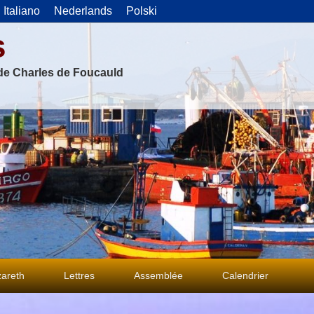
Italiano
Nederlands
Polski
s
 de Charles de Foucauld
areth
Lettres
Assemblée
Calendrier