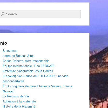
Recherche
Info
Bienvenue
Lettre de Buenos Aires
Carlos Roberto, frère responsable
Équipe internationale. Tino FERRARI
Fraternité Sacerdotale Iesus Caritas
(Español) San Carlos de FOUCAULD, una vida
desconcertante
Écrits originaux de frère Charles à Viviers, France
Nazareth
La Révision de Vie
Adhésion à la Fraternité
Histoire de la Fraternité