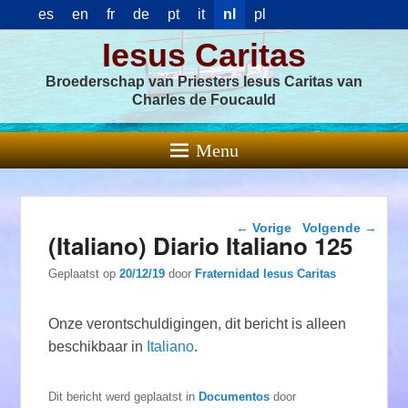
es
en
fr
de
pt
it
nl
pl
Iesus Caritas
Broederschap van Priesters Iesus Caritas van
Charles de Foucauld
Menu
Berichtnavigatie
←
Vorige
Volgende
→
(Italiano) Diario Italiano 125
Geplaatst op
20/12/19
door
Fraternidad Iesus Caritas
Onze verontschuldigingen, dit bericht is alleen
beschikbaar in
Italiano
.
Dit bericht werd geplaatst in
Documentos
door