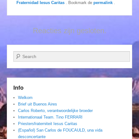
Fraternidad Iesus Caritas
. Bookmark de
permalink
.
Reacties zijn gesloten.
Zoeken
Info
Welkom
Brief uit Buenos Aires
Carlos Roberto, verantwoordelijke broeder
Internationaal Team. Tino FERRARI
Priestersfraterniteit Iesus Caritas
(Español) San Carlos de FOUCAULD, una vida
desconcertante