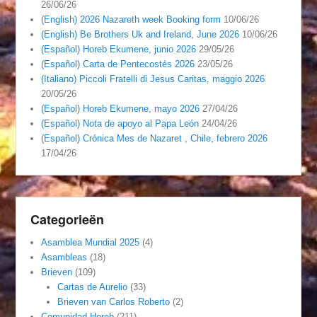
26/06/26
(English) 2026 Nazareth week Booking form
10/06/26
(English) Be Brothers Uk and Ireland, June 2026
10/06/26
(Español) Horeb Ekumene, junio 2026
29/05/26
(Español) Carta de Pentecostés 2026
23/05/26
(Italiano) Piccoli Fratelli di Jesus Caritas, maggio 2026
20/05/26
(Español) Horeb Ekumene, mayo 2026
27/04/26
(Español) Nota de apoyo al Papa León
24/04/26
(Español) Crónica Mes de Nazaret , Chile, febrero 2026
17/04/26
Categorieën
Asamblea Mundial 2025
(4)
Asambleas
(18)
Brieven
(109)
Cartas de Aurelio
(33)
Brieven van Carlos Roberto
(2)
Comunidad Horeb
(211)