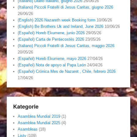
(Italiano) Diario Italiano, giugno 2026
26/06/26
(Italiano) Piccoli Fratelli di Jesus Caritas, giugno 2026
26/06/26
(English) 2026 Nazareth week Booking form
10/06/26
(English) Be Brothers Uk and Ireland, June 2026
10/06/26
(Español) Horeb Ekumene, junio 2026
29/05/26
(Español) Carta de Pentecostés 2026
23/05/26
(Italiano) Piccoli Fratelli di Jesus Caritas, maggio 2026
20/05/26
(Español) Horeb Ekumene, mayo 2026
27/04/26
(Español) Nota de apoyo al Papa León
24/04/26
(Español) Crónica Mes de Nazaret , Chile, febrero 2026
17/04/26
Kategorie
Asamblea Mundial 2019
(1)
Asamblea Mundial 2025
(4)
Asambleas
(18)
Listy
(109)