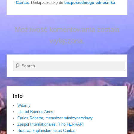
Caritas
. Dodaj zakładkę do
bezpośredniego odnośnika
.
Możliwość komentowania została
wyłączona.
Szukaj
Info
Witamy
List od Buenos Aires
Carlos Roberto, menedzer miedzynarodowy
Zespól Internationales. Tino FERRARI
Bractwa kaplanskie Iesus Caritas