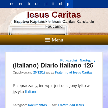
es
en
fr
de
pt
it
nl
pl
Iesus Caritas
Bractwo Kapłańskie Iesus Caritas Karola de
Foucauld
Menu
Nawigacja wpisu
←
Poprzedni
Następny
→
(Italiano) Diario Italiano 125
Opublikowano
20/12/19
przez
Fraternidad Iesus Caritas
Przepraszamy, ten wpis jest dostępny tylko w
języku
Italiano
.
Kategorie:
Documentos
. Autor:
Fraternidad Iesus