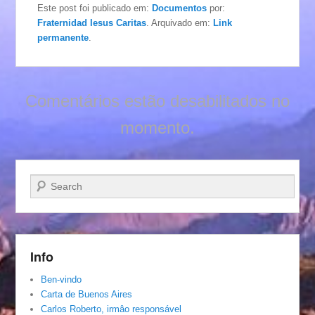
Este post foi publicado em:
Documentos
por:
Fraternidad Iesus Caritas
. Arquivado em:
Link
permanente
.
Comentários estão desabilitados no
momento.
Pesquisar…
Info
Ben-vindo
Carta de Buenos Aires
Carlos Roberto, irmâo responsável