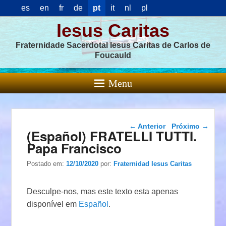
es
en
fr
de
pt
it
nl
pl
Iesus Caritas
Fraternidade Sacerdotal Iesus Caritas de Carlos de
Foucauld
Menu
Navegação das
←
Anterior
Próximo
→
(Español) FRATELLI TUTTI.
postagens
Papa Francisco
Postado em:
12/10/2020
por:
Fraternidad Iesus Caritas
Desculpe-nos, mas este texto esta apenas
disponível em
Español
.