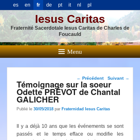
es
en
fr
de
pt
it
nl
pl
Iesus Caritas
Fraternité Sacerdotale Iesus Caritas de Charles de
Foucauld
Menu
Navigation dans les
←
Précédent
Suivant
→
Témoignage sur la soeur
articles
Odette PRÉVOT de Chantal
GALICHER
Publié le
30/05/2018
par
Fraternidad Iesus Caritas
Il y a déjà 10 ans que les événements se sont
passés et le temps efface ou modifie les