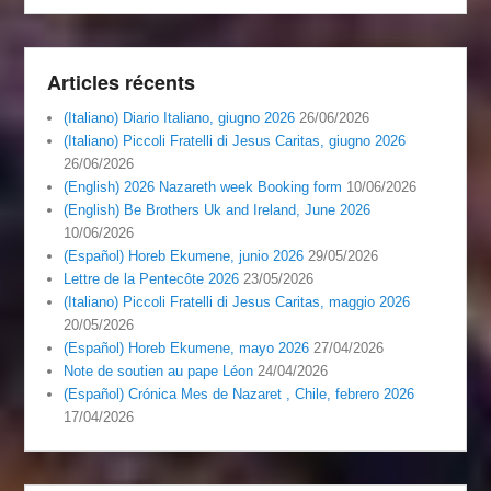
Articles récents
(Italiano) Diario Italiano, giugno 2026
26/06/2026
(Italiano) Piccoli Fratelli di Jesus Caritas, giugno 2026
26/06/2026
(English) 2026 Nazareth week Booking form
10/06/2026
(English) Be Brothers Uk and Ireland, June 2026
10/06/2026
(Español) Horeb Ekumene, junio 2026
29/05/2026
Lettre de la Pentecôte 2026
23/05/2026
(Italiano) Piccoli Fratelli di Jesus Caritas, maggio 2026
20/05/2026
(Español) Horeb Ekumene, mayo 2026
27/04/2026
Note de soutien au pape Léon
24/04/2026
(Español) Crónica Mes de Nazaret , Chile, febrero 2026
17/04/2026