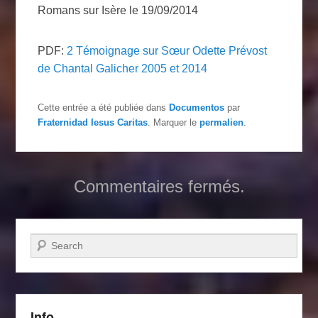
Romans sur Isère le 19/09/2014
PDF:
2 Témoignage sur Sœur Odette Prévost
de Chantal Galicher 2005 et 2014
Cette entrée a été publiée dans
Documentos
par
Fraternidad Iesus Caritas
. Marquer le
permalien
.
Commentaires fermés.
Recherche
Info