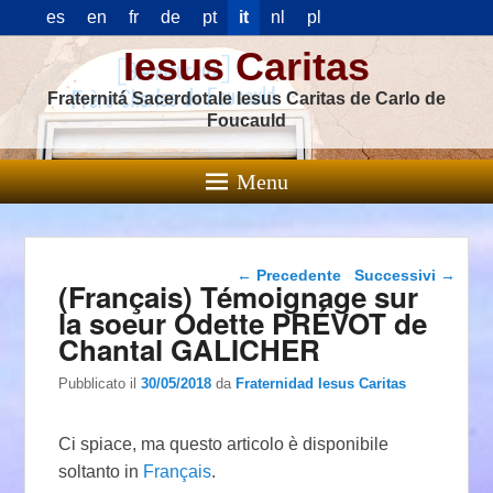
es
en
fr
de
pt
it
nl
pl
Iesus Caritas
Fraternitá Sacerdotale Iesus Caritas de Carlo de
Foucauld
Menu
Navigazione articolo
←
Precedente
Successivi
→
(Français) Témoignage sur
la soeur Odette PRÉVOT de
Chantal GALICHER
Pubblicato il
30/05/2018
da
Fraternidad Iesus Caritas
Ci spiace, ma questo articolo è disponibile
soltanto in
Français
.