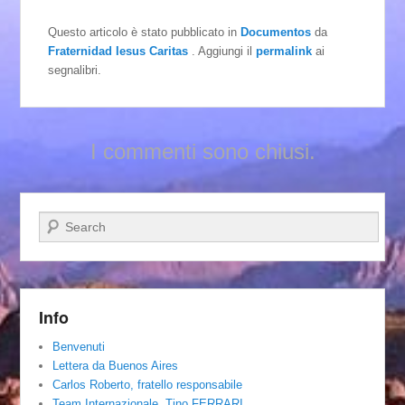
Questo articolo è stato pubblicato in
Documentos
da
Fraternidad Iesus Caritas
. Aggiungi il
permalink
ai
segnalibri.
I commenti sono chiusi.
Cerca
Info
Benvenuti
Lettera da Buenos Aires
Carlos Roberto, fratello responsabile
Team Internazionale. Tino FERRARI