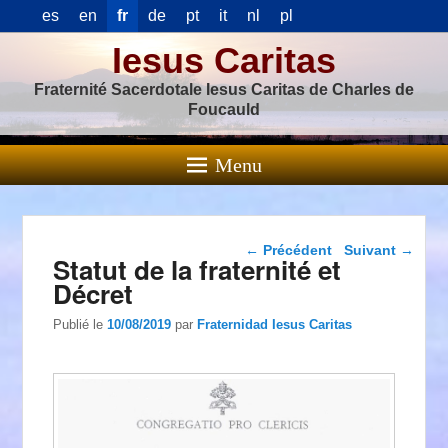
es
en
fr
de
pt
it
nl
pl
Iesus Caritas
Fraternité Sacerdotale Iesus Caritas de Charles de
Foucauld
Menu
Navigation dans les
←
Précédent
Suivant
→
Statut de la fraternité et
articles
Décret
Publié le
10/08/2019
par
Fraternidad Iesus Caritas