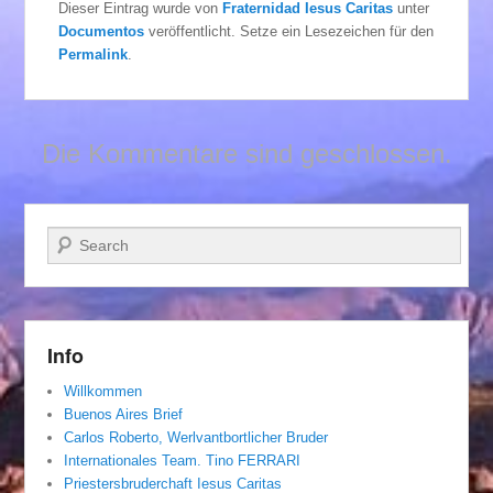
Dieser Eintrag wurde von
Fraternidad Iesus Caritas
unter
Documentos
veröffentlicht. Setze ein Lesezeichen für den
Permalink
.
Die Kommentare sind geschlossen.
Suchen
Info
Willkommen
Buenos Aires Brief
Carlos Roberto, Werlvantbortlicher Bruder
Internationales Team. Tino FERRARI
Priestersbruderchaft Iesus Caritas