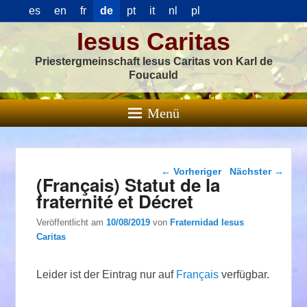
es
en
fr
de
pt
it
nl
pl
Iesus Caritas
Priestergmeinschaft Iesus Caritas von Karl de
Foucauld
Menü
Beitragsnavigation
←
Vorheriger
Nächster
→
(Français) Statut de la
fraternité et Décret
Veröffentlicht am
10/08/2019
von
Fraternidad Iesus
Caritas
Leider ist der Eintrag nur auf
Français
verfügbar.