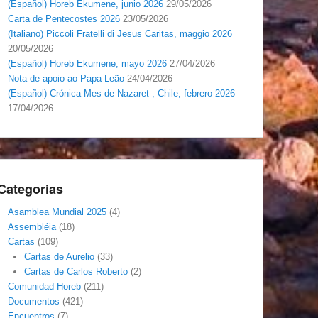
(Español) Horeb Ekumene, junio 2026
29/05/2026
Carta de Pentecostes 2026
23/05/2026
(Italiano) Piccoli Fratelli di Jesus Caritas, maggio 2026
20/05/2026
(Español) Horeb Ekumene, mayo 2026
27/04/2026
Nota de apoio ao Papa Leão
24/04/2026
(Español) Crónica Mes de Nazaret , Chile, febrero 2026
17/04/2026
Categorias
Asamblea Mundial 2025
(4)
Assembléia
(18)
Cartas
(109)
Cartas de Aurelio
(33)
Cartas de Carlos Roberto
(2)
Comunidad Horeb
(211)
Documentos
(421)
Encuentros
(7)