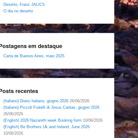
Deserto, Franz JALICS
O dia no deserto
Postagens em destaque
Carta de Buenos Aires, maio 2025
Posts recentes
(Italiano) Diario Italiano, giugno 2026
26/06/2026
(Italiano) Piccoli Fratelli di Jesus Caritas, giugno 2026
26/06/2026
(English) 2026 Nazareth week Booking form
10/06/2026
(English) Be Brothers Uk and Ireland, June 2026
10/06/2026