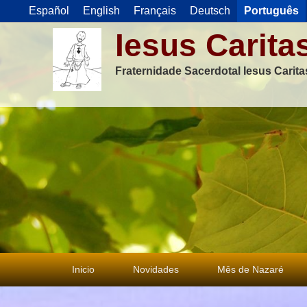
Español
English
Français
Deutsch
Português
Iesus Carita
Fraternidade Sacerdotal Iesus Carit
Menu
Inicio
Novidades
Mês de Nazaré
principal