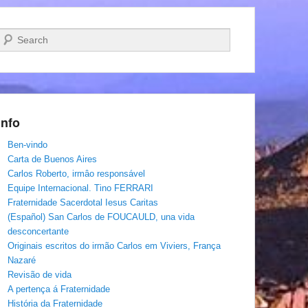
Pesquisar…
Info
Ben-vindo
Carta de Buenos Aires
Carlos Roberto, irmâo responsável
Equipe Internacional. Tino FERRARI
Fraternidade Sacerdotal Iesus Caritas
(Español) San Carlos de FOUCAULD, una vida
desconcertante
Originais escritos do irmão Carlos em Viviers, França
Nazaré
Revisão de vida
A pertença á Fraternidade
História da Fraternidade