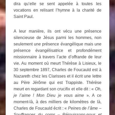
dira qu’elle se sent appelée à toutes les
vocations en relisant l’hymne à la charité de
Saint Paul.
A leur manière, ils ont vécu une présence
silencieuse de Jésus parmi les hommes, non
seulement une présence évangélique mais une
présence évangélisatrice et profondément
missionnaire à travers l’acte d’offrande de leur
vie. Au moment où meurt Thérèse à Lisieux, le
30 septembre 1897, Charles de Foucauld est à
Nazareth chez les Clarisses et il écrit une lettre
au Père Jérôme qui est Trappiste. Thérèse
meurt en regardant son crucifix et elle dit : «
Oh,
je l’aime ! Mon Dieu je vous aime
». A ce
moment-là, à des milliers de kilomètres de là,
Charles de Foucauld écrit : «
Peines de l’âme –
Souffrances du corps – Réjouissons-nous et