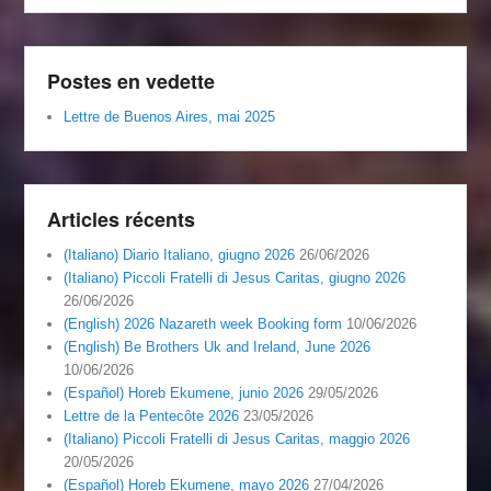
Postes en vedette
Lettre de Buenos Aires, mai 2025
Articles récents
(Italiano) Diario Italiano, giugno 2026
26/06/2026
(Italiano) Piccoli Fratelli di Jesus Caritas, giugno 2026
26/06/2026
(English) 2026 Nazareth week Booking form
10/06/2026
(English) Be Brothers Uk and Ireland, June 2026
10/06/2026
(Español) Horeb Ekumene, junio 2026
29/05/2026
Lettre de la Pentecôte 2026
23/05/2026
(Italiano) Piccoli Fratelli di Jesus Caritas, maggio 2026
20/05/2026
(Español) Horeb Ekumene, mayo 2026
27/04/2026