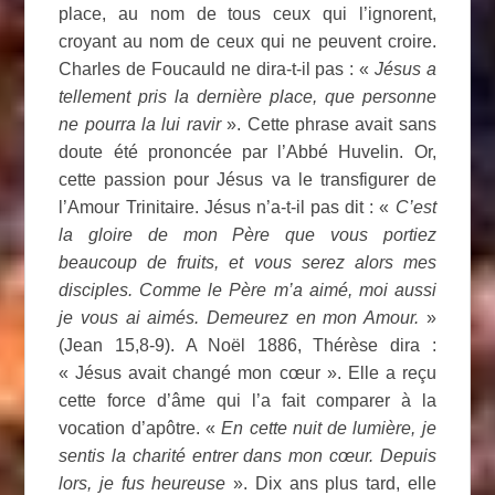
place, au nom de tous ceux qui l’ignorent,
croyant au nom de ceux qui ne peuvent croire.
Charles de Foucauld ne dira-t-il pas : «
Jésus a
tellement pris la dernière place, que personne
ne pourra la lui ravir
». Cette phrase avait sans
doute été prononcée par l’Abbé Huvelin. Or,
cette passion pour Jésus va le transfigurer de
l’Amour Trinitaire. Jésus n’a-t-il pas dit : «
C’est
la gloire de mon Père que vous portiez
beaucoup de fruits, et vous serez alors mes
disciples. Comme le Père m’a aimé, moi aussi
je vous ai aimés. Demeurez en mon Amour.
»
(Jean 15,8-9). A Noël 1886, Thérèse dira :
« Jésus avait changé mon cœur ». Elle a reçu
cette force d’âme qui l’a fait comparer à la
vocation d’apôtre. «
En cette nuit de lumière, je
sentis la charité entrer dans mon cœur. Depuis
lors, je fus heureuse
». Dix ans plus tard, elle