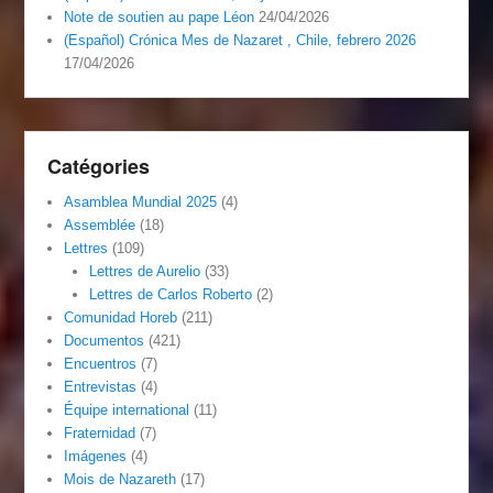
Note de soutien au pape Léon
24/04/2026
(Español) Crónica Mes de Nazaret , Chile, febrero 2026
17/04/2026
Catégories
Asamblea Mundial 2025
(4)
Assemblée
(18)
Lettres
(109)
Lettres de Aurelio
(33)
Lettres de Carlos Roberto
(2)
Comunidad Horeb
(211)
Documentos
(421)
Encuentros
(7)
Entrevistas
(4)
Équipe international
(11)
Fraternidad
(7)
Imágenes
(4)
Mois de Nazareth
(17)