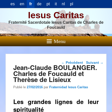
es
en
fr
de
pt
it
nl
pl
Iesus Caritas
Fraternité Sacerdotale Iesus Caritas de Charles de
Foucauld
Menu
Navigation dans les
←
Précédent
Suivant
→
Jean-Claude BOULANGER.
articles
Charles de Foucauld et
Therèse de Lisieux
Publié le
27/02/2016
par
Fraternidad Iesus Caritas
Les grandes lignes de leur
spiritualité