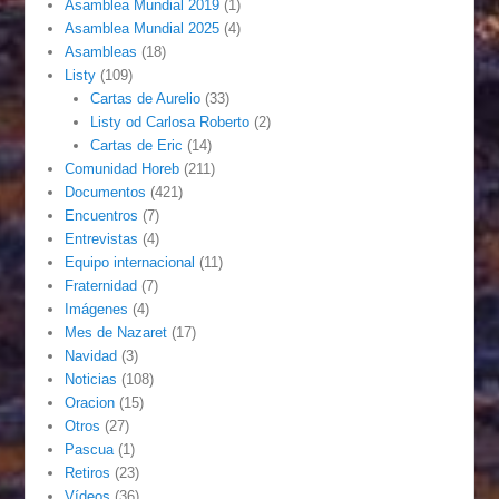
Asamblea Mundial 2019
(1)
Asamblea Mundial 2025
(4)
Asambleas
(18)
Listy
(109)
Cartas de Aurelio
(33)
Listy od Carlosa Roberto
(2)
Cartas de Eric
(14)
Comunidad Horeb
(211)
Documentos
(421)
Encuentros
(7)
Entrevistas
(4)
Equipo internacional
(11)
Fraternidad
(7)
Imágenes
(4)
Mes de Nazaret
(17)
Navidad
(3)
Noticias
(108)
Oracion
(15)
Otros
(27)
Pascua
(1)
Retiros
(23)
Vídeos
(36)