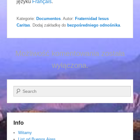
języku
Français
.
Kategorie:
Documentos
. Autor:
Fraternidad Iesus
Caritas
. Dodaj zakładkę do
bezpośredniego odnośnika
.
Możliwość komentowania została
wyłączona.
Szukaj
Info
Witamy
List od Buenos Aires