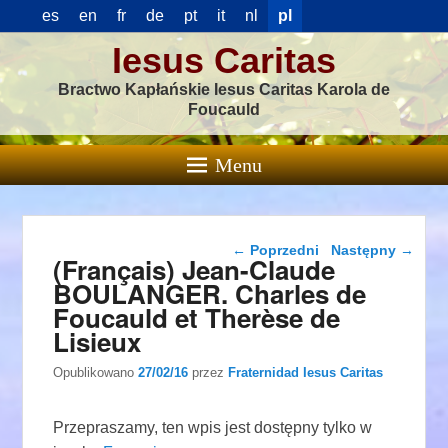
es
en
fr
de
pt
it
nl
pl
Iesus Caritas
Bractwo Kapłańskie Iesus Caritas Karola de
Foucauld
Menu
Nawigacja wpisu
←
Poprzedni
Następny
→
(Français) Jean-Claude
BOULANGER. Charles de
Foucauld et Therèse de
Lisieux
Opublikowano
27/02/16
przez
Fraternidad Iesus Caritas
Przepraszamy, ten wpis jest dostępny tylko w