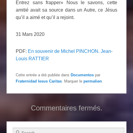
Entrez sans frapper» Nous le savons, cette
amitié avait sa source dans un Autre, ce Jésus
qu’il a aimé et qu’il a rejoint.
31 Mars 2020
PDF:
En souvenir de Michel PINCHON. Jean-
Louis RATTIER
Cette entrée a été publiée dans
Documentos
par
Fraternidad Iesus Caritas
. Marquer le
permalien
.
Commentaires fermés.
Recherche