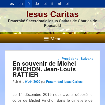
es
en
fr
de
pt
it
nl
pl
Iesus Caritas
Fraternité Sacerdotale Iesus Caritas de Charles de
Foucauld
Menu
Navigation dans les
←
Précédent
Suivant
→
En souvenir de Michel
articles
PINCHON. Jean-Louis
RATTIER
Publié le
04/04/2020
par
Fraternidad Iesus Caritas
Le 14 décembre 2019 nous avons déposé le
corps de Michel Pinchon dans le cimetière de