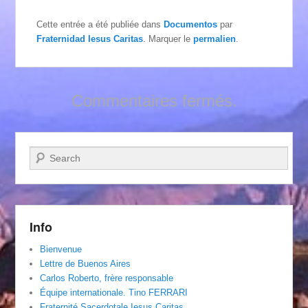
Cette entrée a été publiée dans
Documentos
par
Fraternidad Iesus Caritas
. Marquer le
permalien
.
Commentaires fermés.
Recherche
Info
Bienvenue
Lettre de Buenos Aires
Carlos Roberto, frère responsable
Équipe internationale. Tino FERRARI
Fraternité Sacerdotale Iesus Caritas