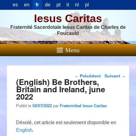
es
en
fr
de
pt
it
nl
pl
Iesus Caritas
Fraternité Sacerdotale Iesus Caritas de Charles de
Foucauld
Menu
Navigation dans les
←
Précédent
Suivant
→
(English) Be Brothers,
articles
Britain and Ireland, june
2022
Publié le
02/07/2022
par
Fraternidad Iesus Caritas
Désolé, cet article est seulement disponible en
English
.