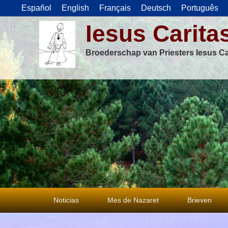
Español
English
Français
Deutsch
Português
Iesus Carita
Broederschap van Priesters Iesus Ca
Primair
Noticias
Mes de Nazaret
Brieven
menu