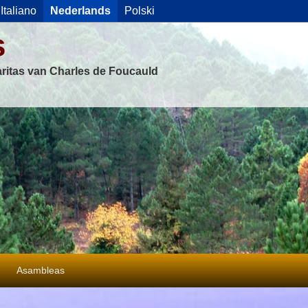
Italiano
Nederlands
Polski
s
ritas van Charles de Foucauld
Asambleas