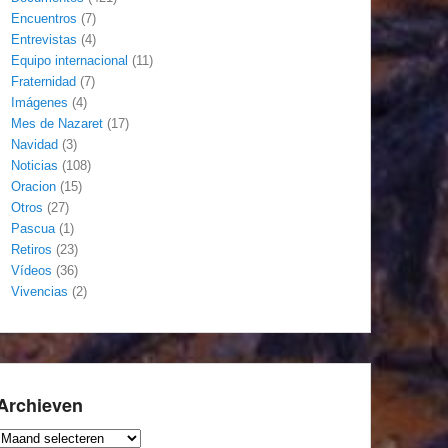
Encuentros
(7)
Entrevistas
(4)
Equipo internacional
(11)
Fraternidad
(7)
Imágenes
(4)
Mes de Nazaret
(17)
Navidad
(3)
Noticias
(108)
Oracion
(15)
Otros
(27)
Pascua
(1)
Retiros
(23)
Vídeos
(36)
Vivencias
(2)
Archieven
Archieven