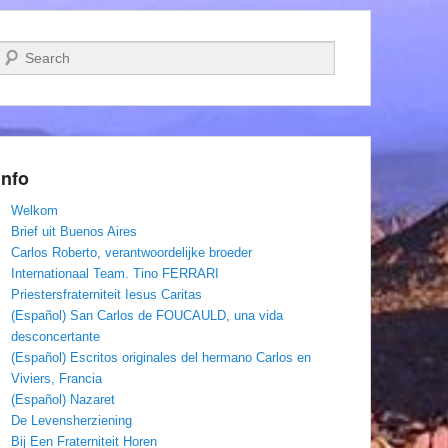
Zoeken
Info
Welkom
Brief uit Buenos Aires
Carlos Roberto, verantwoordelijke broeder
Internationaal Team. Tino FERRARI
Priestersfraterniteit Iesus Caritas
(Español) San Carlos de FOUCAULD, una vida
desconcertante
(Español) Escritos originales del hermano Carlos en
Viviers, Francia
(Español) Nazaret
De Levensherziening
Bij Een Fraterniteit Horen