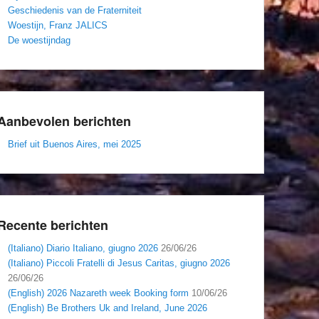
Geschiedenis van de Fraterniteit
Woestijn, Franz JALICS
De woestijndag
Aanbevolen berichten
Brief uit Buenos Aires, mei 2025
Recente berichten
(Italiano) Diario Italiano, giugno 2026
26/06/26
(Italiano) Piccoli Fratelli di Jesus Caritas, giugno 2026
26/06/26
(English) 2026 Nazareth week Booking form
10/06/26
(English) Be Brothers Uk and Ireland, June 2026