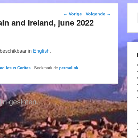
Berichtnavigatie
←
Vorige
Volgende
→
ain and Ireland, june 2022
n beschikbaar in
English
.
dad Iesus Caritas
. Bookmark de
permalink
.
ijn gesloten.