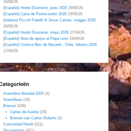
10/06/26
(Español) Horeb Ekumene, junio 2026
29/05/26
(Español) Carta de Pentecostés 2026
23/05/26
(Italiano) Piccoli Fratelli di Jesus Caritas, maggio 2026
20/05/26
(Español) Horeb Ekumene, mayo 2026
27/04/26
(Español) Nota de apoyo al Papa León
24/04/26
(Español) Crónica Mes de Nazaret , Chile, febrero 2026
17/04/26
Categorieën
Asamblea Mundial 2025
(4)
Asambleas
(18)
Brieven
(109)
Cartas de Aurelio
(33)
Brieven van Carlos Roberto
(2)
Comunidad Horeb
(211)
Documentos
(421)