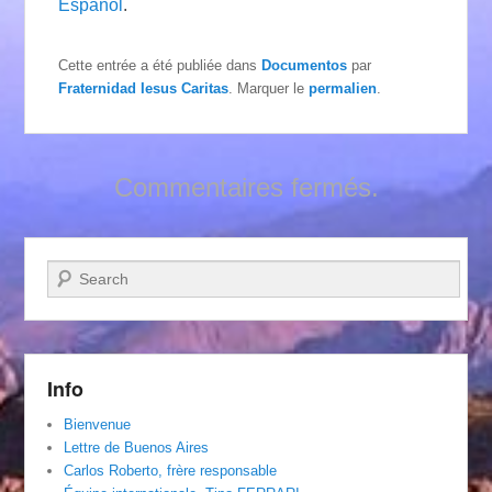
Español
.
Cette entrée a été publiée dans
Documentos
par
Fraternidad Iesus Caritas
. Marquer le
permalien
.
Commentaires fermés.
Recherche
Info
Bienvenue
Lettre de Buenos Aires
Carlos Roberto, frère responsable