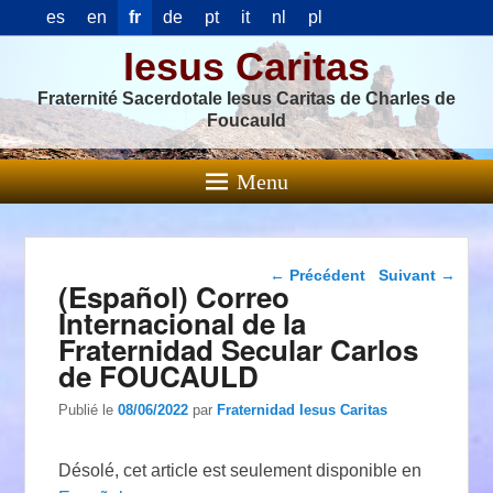
es
en
fr
de
pt
it
nl
pl
Iesus Caritas
Fraternité Sacerdotale Iesus Caritas de Charles de
Foucauld
Menu
Navigation dans les
←
Précédent
Suivant
→
(Español) Correo
articles
Internacional de la
Fraternidad Secular Carlos
de FOUCAULD
Publié le
08/06/2022
par
Fraternidad Iesus Caritas
Désolé, cet article est seulement disponible en