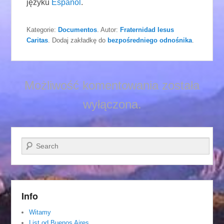
języku
Español
.
Kategorie:
Documentos
. Autor:
Fraternidad Iesus
Caritas
. Dodaj zakładkę do
bezpośredniego odnośnika
.
Możliwość komentowania została
wyłączona.
Szukaj
Info
Witamy
List od Buenos Aires