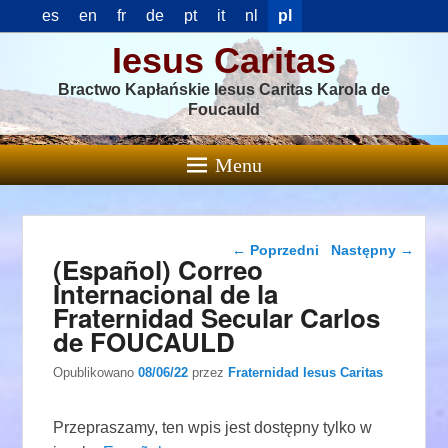
es
en
fr
de
pt
it
nl
pl
Iesus Caritas
Bractwo Kapłańskie Iesus Caritas Karola de
Foucauld
Menu
Nawigacja wpisu
←
Poprzedni
Następny
→
(Español) Correo
Internacional de la
Fraternidad Secular Carlos
de FOUCAULD
Opublikowano
08/06/22
przez
Fraternidad Iesus Caritas
Przepraszamy, ten wpis jest dostępny tylko w