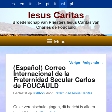
es
en
fr
de
pt
it
nl
pl
Iesus Caritas
Broederschap van Priesters Iesus Caritas van
Charles de Foucauld
Menu
Berichtnavigatie
←
Vorige
Volgende
→
(Español) Correo
Internacional de la
Fraternidad Secular Carlos
de FOUCAULD
Geplaatst op
08/06/22
door
Fraternidad Iesus Caritas
Onze verontschuldigingen, dit bericht is alleen