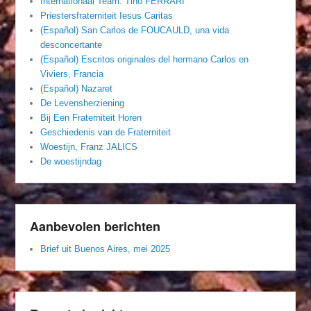
Internationaal Team. Tino FERRARI
Priestersfraterniteit Iesus Caritas
(Español) San Carlos de FOUCAULD, una vida
desconcertante
(Español) Escritos originales del hermano Carlos en
Viviers, Francia
(Español) Nazaret
De Levensherziening
Bij Een Fraterniteit Horen
Geschiedenis van de Fraterniteit
Woestijn, Franz JALICS
De woestijndag
Aanbevolen berichten
Brief uit Buenos Aires, mei 2025