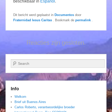
beschikbaar in
Español
.
Dit bericht werd geplaatst in
Documentos
door
Fraternidad Iesus Caritas
. Bookmark de
permalink
.
Reacties zijn gesloten.
Zoeken
Info
Welkom
Brief uit Buenos Aires
Carlos Roberto, verantwoordelijke broeder