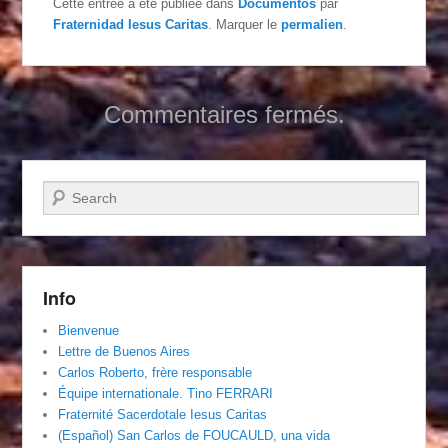
Cette entrée a été publiée dans
Documentos
par
Fraternidad Iesus Caritas
. Marquer le
permalien
.
Commentaires fermés.
Recherche
Info
Bienvenue
Lettre de Buenos Aires
Carlos Roberto, frère responsable
Équipe internationale. Tino FERRARI
Fraternité Sacerdotale Iesus Caritas
(Español) San Carlos de FOUCAULD, una vida