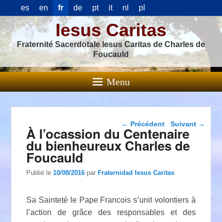
es
en
fr
de
pt
it
nl
pl
Iesus Caritas
Fraternité Sacerdotale Iesus Caritas de Charles de
Foucauld
Menu
Navigation dans les
←
Précédent
Suivant
→
À l’ocassion du Centenaire
articles
du bienheureux Charles de
Foucauld
Publié le
10/08/2016
par
Fraternidad Iesus Caritas
Sa Sainteté le Pape Francois s’unit volontiers à
l’action de grâce des responsables et des