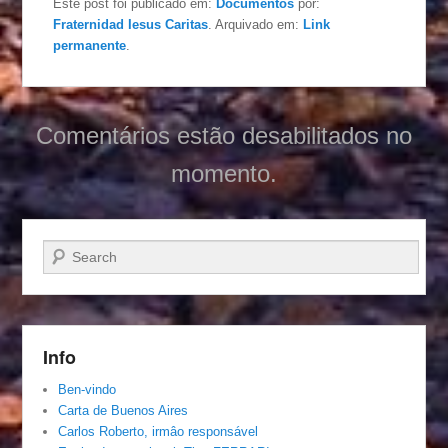
Este post foi publicado em:
Documentos
por:
Fraternidad Iesus Caritas
. Arquivado em:
Link
permanente
.
Comentários estão desabilitados no
momento.
Pesquisar…
Info
Ben-vindo
Carta de Buenos Aires
Carlos Roberto, irmâo responsável