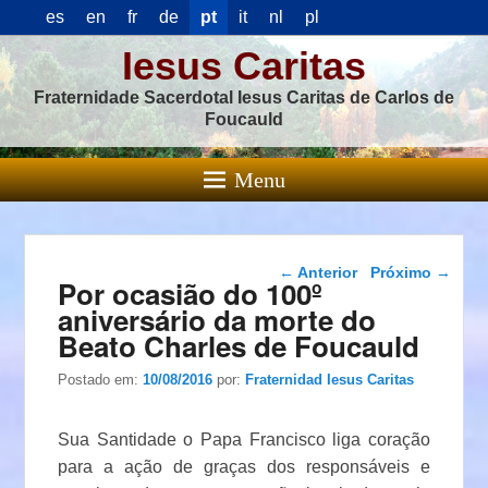
es
en
fr
de
pt
it
nl
pl
Iesus Caritas
Fraternidade Sacerdotal Iesus Caritas de Carlos de
Foucauld
Menu
Navegação das
←
Anterior
Próximo
→
Por ocasião do 100º
postagens
aniversário da morte do
Beato Charles de Foucauld
Postado em:
10/08/2016
por:
Fraternidad Iesus Caritas
Sua Santidade o Papa Francisco liga coração
para a ação de graças dos responsáveis e