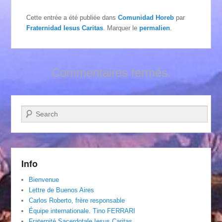
Cette entrée a été publiée dans
Comunidad Horeb
par
Fraternidad Iesus Caritas
. Marquer le
permalien
.
Commentaires fermés.
Recherche
Info
Bienvenue
Lettre de Buenos Aires
Carlos Roberto, frère responsable
Équipe internationale. Tino FERRARI
Fraternité Sacerdotale Iesus Caritas