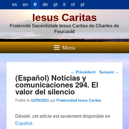
es
en
fr
de
pt
it
nl
pl
Iesus Caritas
Fraternité Sacerdotale Iesus Caritas de Charles de
Foucauld
Menu
Navigation dans les
←
Précédent
Suivant
→
(Español) Noticias y
articles
comunicaciones 294. El
valor del silencio
Publié le
11/05/2021
par
Fraternidad Iesus Caritas
Désolé, cet article est seulement disponible en
Español
.