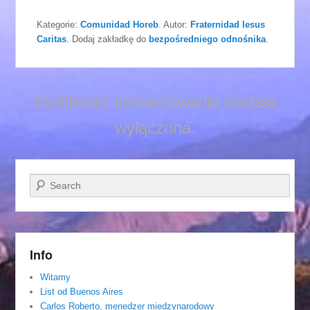
Kategorie:
Comunidad Horeb
. Autor:
Fraternidad Iesus
Caritas
. Dodaj zakładkę do
bezpośredniego odnośnika
.
Możliwość komentowania została
wyłączona.
Szukaj
Info
Witamy
List od Buenos Aires
Carlos Roberto, menedzer miedzynarodowy