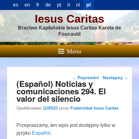
es
en
fr
de
pt
it
nl
pl
Iesus Caritas
Bractwo Kapłańskie Iesus Caritas Karola de
Foucauld
Menu
Nawigacja wpisu
←
Poprzedni
Następny
→
(Español) Noticias y
comunicaciones 294. El
valor del silencio
Opublikowano
11/05/21
przez
Fraternidad Iesus Caritas
Przepraszamy, ten wpis jest dostępny tylko w
języku
Español
.