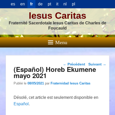
es
en
fr
de
pt
it
nl
pl
Iesus Caritas
Fraternité Sacerdotale Iesus Caritas de Charles de
Foucauld
Menu
Navigation dans les
←
Précédent
Suivant
→
(Español) Horeb Ekumene
articles
mayo 2021
Publié le
08/05/2021
par
Fraternidad Iesus Caritas
Désolé, cet article est seulement disponible en
Español
.