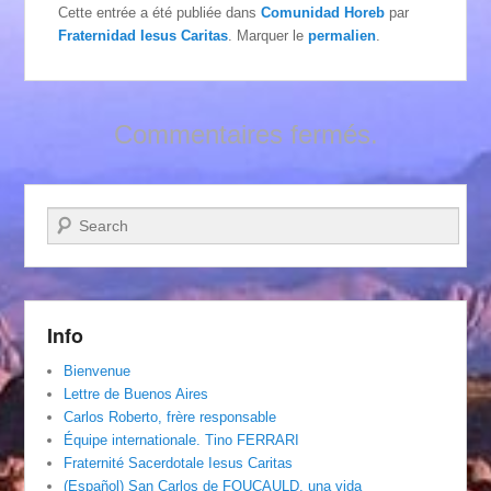
Cette entrée a été publiée dans
Comunidad Horeb
par
Fraternidad Iesus Caritas
. Marquer le
permalien
.
Commentaires fermés.
Recherche
Info
Bienvenue
Lettre de Buenos Aires
Carlos Roberto, frère responsable
Équipe internationale. Tino FERRARI
Fraternité Sacerdotale Iesus Caritas
(Español) San Carlos de FOUCAULD, una vida