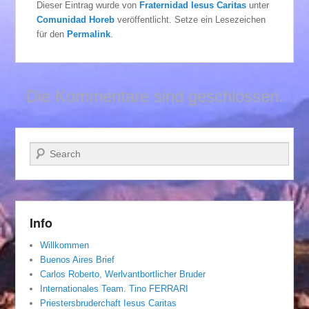
Dieser Eintrag wurde von
Fraternidad Iesus Caritas
unter
Comunidad Horeb
veröffentlicht. Setze ein Lesezeichen
für den
Permalink
.
Die Kommentare sind geschlossen.
Suchen
Info
Willkommen
Buenos Aires Brief
Carlos Roberto, Werlvantbortlicher Bruder
Internationales Team. Tino FERRARI
Priestersbruderchaft Iesus Caritas