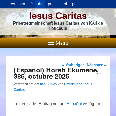
es
en
fr
de
pt
it
nl
pl
Iesus Caritas
Priestergmeinschaft Iesus Caritas von Karl de
Foucauld
Menü
Beitragsnavigation
←
Vorheriger
Nächster
→
(Español) Horeb Ekumene,
385, octubre 2025
Veröffentlicht am
04/10/2025
von
Fraternidad Iesus
Caritas
Leider ist der Eintrag nur auf
Español
verfügbar.