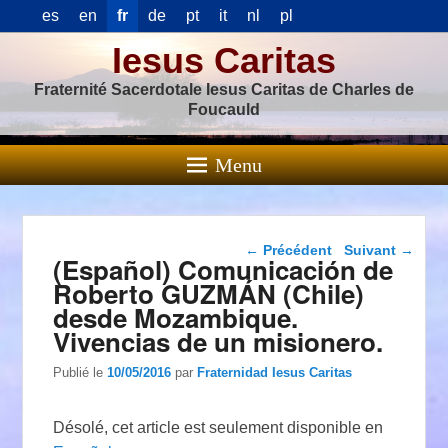
es
en
fr
de
pt
it
nl
pl
Iesus Caritas
Fraternité Sacerdotale Iesus Caritas de Charles de
Foucauld
Menu
Navigation dans les
←
Précédent
Suivant
→
(Español) Comunicación de
articles
Roberto GUZMÁN (Chile)
desde Mozambique.
Vivencias de un misionero.
Publié le
10/05/2016
par
Fraternidad Iesus Caritas
Désolé, cet article est seulement disponible en