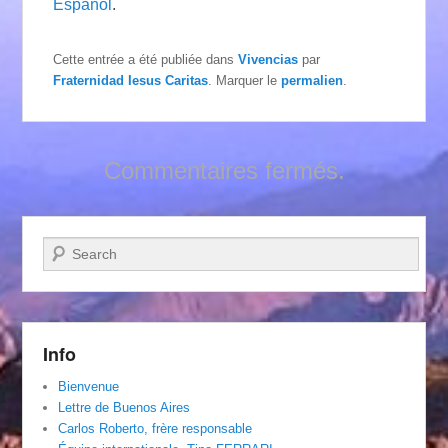
Español
.
Cette entrée a été publiée dans
Vivencias
par
Fraternidad Iesus Caritas
. Marquer le
permalien
.
Commentaires fermés.
Recherche
Info
Bienvenue
Lettre de Buenos Aires
Carlos Roberto, frère responsable