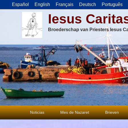
Español
English
Français
Deutsch
Português
Iesus Carita
Broederschap van Priesters Iesus Ca
Primair
Noticias
Mes de Nazaret
Brieven
menu