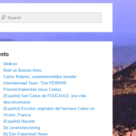
Zoeken
Info
Welkom
Brief uit Buenos Aires
Carlos Roberto, verantwoordelijke broeder
Internationaal Team. Tino FERRARI
Priestersfraterniteit Iesus Caritas
(Español) San Carlos de FOUCAULD, una vida
desconcertante
(Español) Escritos originales del hermano Carlos en
Viviers, Francia
(Español) Nazaret
De Levensherziening
Bij Een Fraterniteit Horen