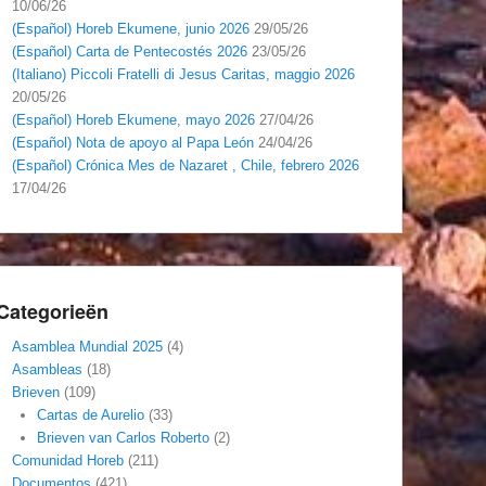
10/06/26
(Español) Horeb Ekumene, junio 2026
29/05/26
(Español) Carta de Pentecostés 2026
23/05/26
(Italiano) Piccoli Fratelli di Jesus Caritas, maggio 2026
20/05/26
(Español) Horeb Ekumene, mayo 2026
27/04/26
(Español) Nota de apoyo al Papa León
24/04/26
(Español) Crónica Mes de Nazaret , Chile, febrero 2026
17/04/26
Categorieën
Asamblea Mundial 2025
(4)
Asambleas
(18)
Brieven
(109)
Cartas de Aurelio
(33)
Brieven van Carlos Roberto
(2)
Comunidad Horeb
(211)
Documentos
(421)