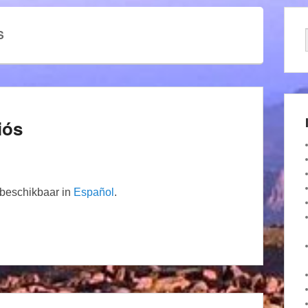
S
iós
n beschikbaar in
Español
.