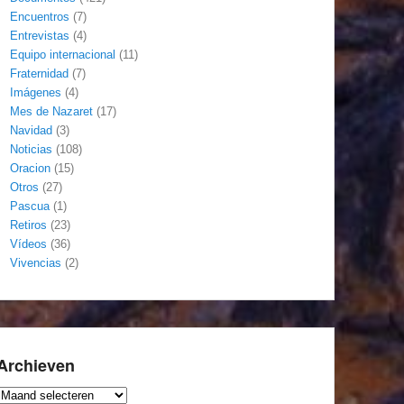
Encuentros
(7)
Entrevistas
(4)
Equipo internacional
(11)
Fraternidad
(7)
Imágenes
(4)
Mes de Nazaret
(17)
Navidad
(3)
Noticias
(108)
Oracion
(15)
Otros
(27)
Pascua
(1)
Retiros
(23)
Vídeos
(36)
Vivencias
(2)
Archieven
Archieven