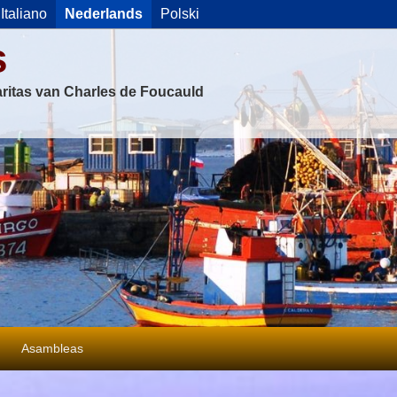
Italiano
Nederlands
Polski
s
ritas van Charles de Foucauld
Asambleas