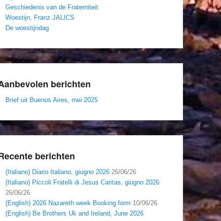
Geschiedenis van de Fraterniteit
Woestijn, Franz JALICS
De woestijndag
Aanbevolen berichten
Brief uit Buenos Aires, mei 2025
Recente berichten
(Italiano) Diario Italiano, giugno 2026
26/06/26
(Italiano) Piccoli Fratelli di Jesus Caritas, giugno 2026
26/06/26
(English) 2026 Nazareth week Booking form
10/06/26
(English) Be Brothers Uk and Ireland, June 2026