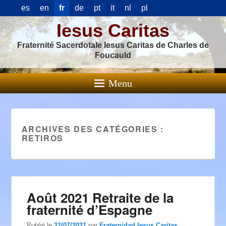
es
en
fr
de
pt
it
nl
pl
Iesus Caritas
Fraternité Sacerdotale Iesus Caritas de Charles de
Foucauld
Menu
ARCHIVES DES CATÉGORIES :
RETIROS
Août 2021 Retraite de la
fraternité d’Espagne
Publié le
22/07/2021
par
Fraternidad Iesus Caritas