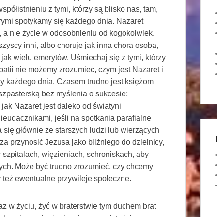
spółistnieniu z tymi, którzy są blisko nas, tam,
rymi spotykamy się każdego dnia. Nazaret
, a nie życie w odosobnieniu od kogokolwiek.
zyscy inni, albo choruje jak inna chora osoba,
 jak wielu emerytów. Uśmiechaj się z tymi, którzy
mpatii nie możemy zrozumieć, czym jest Nazaret i
zy każdego dnia. Czasem trudno jest księżom
uszpasterską bez myślenia o sukcesie;
 jak Nazaret jest daleko od świątyni
ieudacznikami, jeśli na spotkania parafialne
a się głównie ze starszych ludzi lub wierzących
a przynosić Jezusa jako bliźniego do dzielnicy,
w szpitalach, więzieniach, schroniskach, aby
nych. Może być trudno zrozumieć, czy chcemy
też ewentualne przywileje społeczne.
z w życiu, żyć w braterstwie tym duchem brat