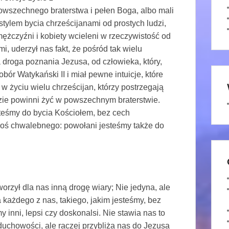
powszechnego braterstwa i pełen Boga, albo mali
a stylem bycia chrześcijanami od prostych ludzi,
ężczyźni i kobiety wcieleni w rzeczywistość od
i, uderzył nas fakt, że pośród tak wielu
 droga poznania Jezusa, od człowieka, który,
ór Watykański II i miał pewne intuicje, które
i w życiu wielu chrześcijan, którzy postrzegają
dzie powinni żyć w powszechnym braterstwie.
steśmy do bycia Kościołem, bez cech
goś chwalebnego: powołani jesteśmy także do
orzył dla nas inną drogę wiary; Nie jedyna, ale
 każdego z nas, takiego, jakim jesteśmy, bez
śmy inni, lepsi czy doskonalsi. Nie stawia nas to
uchowości, ale raczej przybliża nas do Jezusa