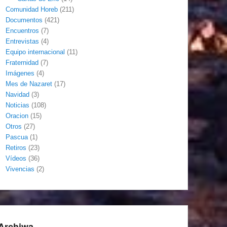
Comunidad Horeb
(211)
Documentos
(421)
Encuentros
(7)
Entrevistas
(4)
Equipo internacional
(11)
Fraternidad
(7)
Imágenes
(4)
Mes de Nazaret
(17)
Navidad
(3)
Noticias
(108)
Oracion
(15)
Otros
(27)
Pascua
(1)
Retiros
(23)
Vídeos
(36)
Vivencias
(2)
Archiwa