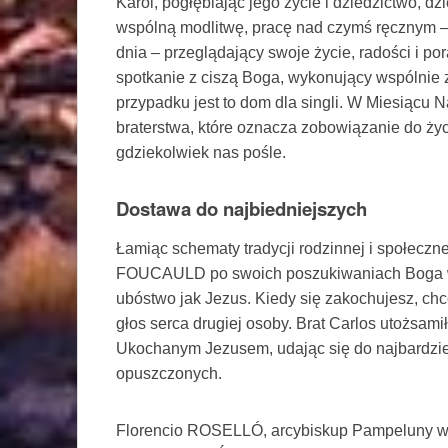
Karol, pogłębiając jego życie i dziedzictwo, d
wspólną modlitwę, pracę nad czymś ręcznym – 
dnia – przeglądający swoje życie, radości i por
spotkanie z ciszą Boga, wykonujący wspólnie 
przypadku jest to dom dla singli. W Miesiącu
braterstwa, które oznacza zobowiązanie do ży
gdziekolwiek nas pośle.
Dostawa do najbiedniejszych
Łamiąc schematy tradycji rodzinnej i społeczne
FOUCAULD po swoich poszukiwaniach Boga 
ubóstwo jak Jezus. Kiedy się zakochujesz, ch
głos serca drugiej osoby. Brat Carlos utożsami
Ukochanym Jezusem, udając się do najbardzie
opuszczonych.
Florencio ROSELLÓ, arcybiskup Pampeluny w 