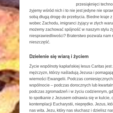
przesiąknięci techn
żyjemy wśród nich i to nie jest jedyne nie spra
sobą długą drogę do przebycia. Biedne kraje 
wobec Zachodu, imigranci żyjący w złych war
możemy zachować spójność w naszym stylu życ
niesprawiedliwości? Braterstwo pozwala nam 
nieszczęść.
Dzielenie się wiarą i życiem
Życie wspólnoty kapłańskiej Iesus Caritas jes
mężczyzn, którzy naśladują Jezusa i pomagaj
wierności Ewangelii. Podczas comiesięcznych 
wspólnocie – podczas dorocznych lub kwartalny
podczas zgromadzeń i w życiu codziennym, gdz
to spotkanie z Jezusem odnawia się w kulcie, c
kontemplacji Eucharystii, nieprędko. Jezus, któ
nas wita. Jezu, który nas słuchasz i dzielisz na