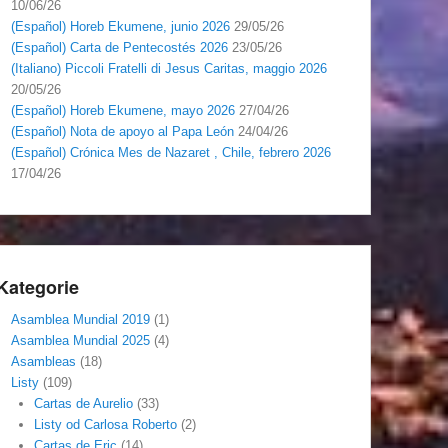
10/06/26
(Español) Horeb Ekumene, junio 2026
29/05/26
(Español) Carta de Pentecostés 2026
23/05/26
(Italiano) Piccoli Fratelli di Jesus Caritas, maggio 2026
20/05/26
(Español) Horeb Ekumene, mayo 2026
27/04/26
(Español) Nota de apoyo al Papa León
24/04/26
(Español) Crónica Mes de Nazaret , Chile, febrero 2026
17/04/26
Kategorie
Asamblea Mundial 2019
(1)
Asamblea Mundial 2025
(4)
Asambleas
(18)
Listy
(109)
Cartas de Aurelio
(33)
Listy od Carlosa Roberto
(2)
Cartas de Eric
(14)