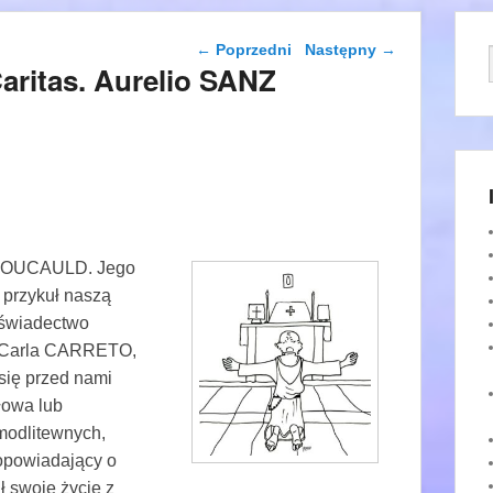
Nawigacja wpisu
←
Poprzedni
Następny
→
aritas. Aurelio SANZ
e FOUCAULD. Jego
 przykuł naszą
 świadectwo
 Carla CARRETO,
się przed nami
łowa lub
 modlitewnych,
 opowiadający o
ł swoje życie z