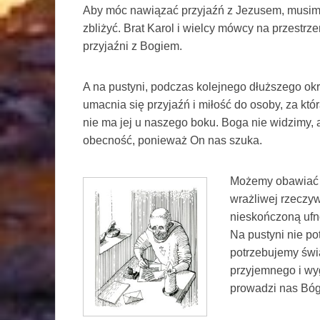
Aby móc nawiązać przyjaźń z Jezusem, musim
zbliżyć. Brat Karol i wielcy mówcy na przestrz
przyjaźni z Bogiem.
A na pustyni, podczas kolejnego dłuższego okr
umacnia się przyjaźń i miłość do osoby, za któ
nie ma jej u naszego boku. Boga nie widzimy,
obecność, ponieważ On nas szuka.
Możemy obawiać s
wrażliwej rzeczy
nieskończoną ufno
Na pustyni nie po
potrzebujemy świąt
przyjemnego i wy
prowadzi nas Bó