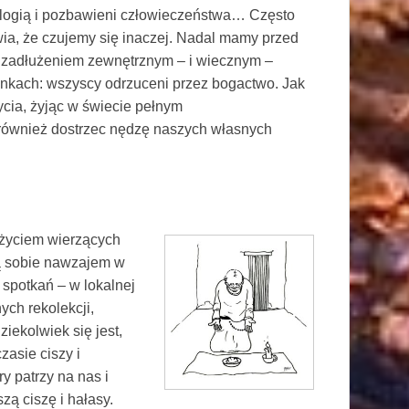
ologią i pozbawieni człowieczeństwa… Często
wia, że ​​czujemy się inaczej. Nadal mamy przed
z zadłużeniem zewnętrznym – i wiecznym –
unkach: wszyscy odrzuceni przez bogactwo. Jak
ia, żyjąc w świecie pełnym
również dostrzec nędzę naszych własnych
t życiem wierzących
ą sobie nawzajem w
spotkań – w lokalnej
ch rekolekcji,
iekolwiek się jest,
zasie ciszy i
ry patrzy na nas i
szą ciszę i hałasy.