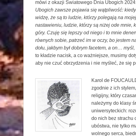
mówi z okazji Światowego Dnia Ubogich 2024:
Ubogich zawsze pojawia się wątpliwość: kied
widzę, że są to ludzie, którzy polegają na moje
nastawieniu, ludzie, którzy są niżej ode mnie, k
góry. Czuję się lepszy od niego i to mnie den
równych sobie, patrzeć im w oczy, bo jestem n
dołu, jakbym był dobrym facetem, a on… myśl,
to kładzie nacisk, a co ważniejsze, musimy do
aby nie czuć obrzydzenia i nie myśleć, że się 
Karol de FOUCAULD p
zgodnie z ich stylem
religijny, który czasa
należymy do klasy ś
uniwersyteckich: ro
do nich bez strachu 
ubóstwa, nie tylko ma
wolnego serca, biedni