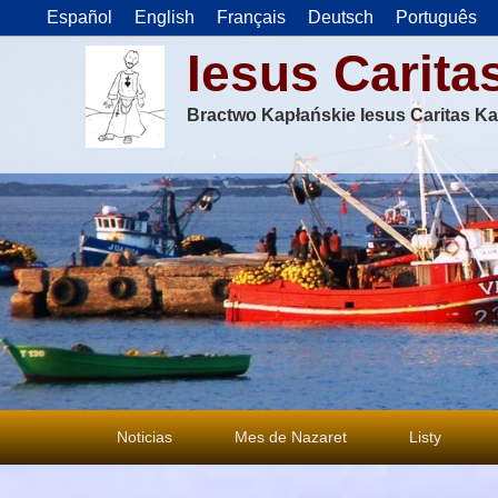
Español
English
Français
Deutsch
Português
Iesus Carita
Bractwo Kapłańskie Iesus Caritas Ka
Menu
Noticias
Mes de Nazaret
Listy
główne