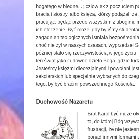
bogatego w biedne. . ; człowiek z poczuciem 
bracia i siostry, albo księża, którzy podążali z
pracując, będąc przede wszystkim z ubogimi, m
ich otoczenie. Być może, gdy byliśmy studentam
zagadnień teologicznych istniała bezpośrednia
choć nie żył w naszych czasach, wyprzedzał Sob
później stało się rzeczywistością w jego życiu 
ten świat jako cudowne dzieło Boga, gdzie lu
Jesteśmy księżmi diecezjalnymi i powołani je
sekciarskich lub specjalnie wybranych do cze
tego, by być braćmi powszechnego Kościoła.
Duchowość Nazaretu
Brat Karol być może otw
ta, do której Bóg wzywa
frustracji, że nie jeste
ponad innymi formami d