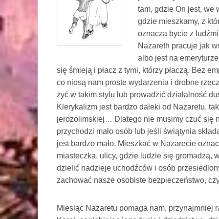
tam, gdzie On jest, we w
gdzie mieszkamy, z któ
oznacza bycie z ludźmi
Nazareth pracuje jak ws
albo jest na emeryturze
się śmieją i płacz z tymi, którzy płaczą. Bez e
co niosą nam proste wydarzenia i drobne rzec
żyć w takim stylu lub prowadzić działalność d
Klerykalizm jest bardzo daleki od Nazaretu, tak
jerozolimskiej… Dlatego nie musimy czuć się n
przychodzi mało osób lub jeśli świątynia skład
jest bardzo mało. Mieszkać w Nazarecie oznacz
miasteczka, ulicy, gdzie ludzie się gromadzą, 
dzielić nadzieje uchodźców i osób przesiedlo
zachować nasze osobiste bezpieczeństwo, czy 
Miesiąc Nazaretu pomaga nam, przynajmniej ra